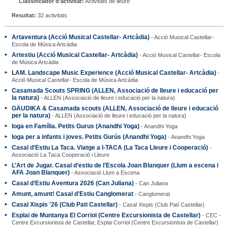
Classificador d’activitat:
Activitats de lleure
Resultat:
32 activitats
Artaventura (Acció Musical Castellar- Artcàdia)
- Acció Musical Castellar-
Escola de Música Artcàdia
Artestiu (Acció Musical Castellar- Artcàdia)
- Acció Musical Castellar- Escola
de Música Artcàdia
LAM. Landscape Music Experience (Acció Musical Castellar- Artcàdia)
-
Acció Musical Castellar- Escola de Música Artcàdia
Casamada Scouts SPRING (ALLEN, Associació de lleure i educació per
la natura)
- ALLEN (Associació de lleure i educació per la natura)
GÄUDIKA & Casamada scouts (ALLEN, Associació de lleure i educació
per la natura)
- ALLEN (Associació de lleure i educació per la natura)
Ioga en Família. Petits Gurus (Anandhi Yoga)
- Anandhi Yoga
Ioga per a infants i joves. Petits Gurús (Anandhi Yoga)
- Anandhi Yoga
Casal d'Estiu La Taca. Viatge a I-TACA (La Taca Lleure i Cooperació)
-
Associació La Taca Cooperació i Lleure
L’Art de Jugar. Casal d’estiu de l’Escola Joan Blanquer (Llum a escena i
AFA Joan Blanquer)
- Associació Llum a Escena
Casal d’Estiu Aventura 2026 (Can Juliana)
- Can Juliana
Amunt, amunt! Casal d'Estiu Canglomerat
- Canglomerat
Casal Xispis '26 (Club Pati Castellar)
- Casal Xispis (Club Patí Castellar)
Esplai de Muntanya El Corriol (Centre Excursionista de Castellar)
- CEC -
Centre Excursionista de Castellar, Esplai Corriol (Centre Excursionista de Castellar)