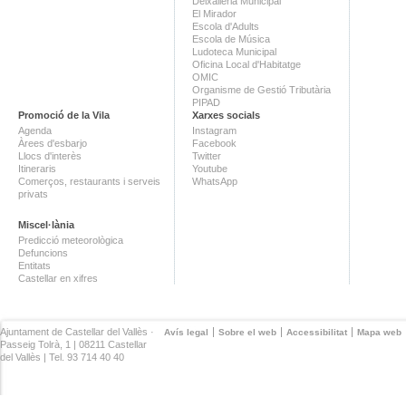
Deixalleria Municipal
El Mirador
Escola d'Adults
Escola de Música
Ludoteca Municipal
Oficina Local d'Habitatge
OMIC
Organisme de Gestió Tributària
PIPAD
Promoció de la Vila
Xarxes socials
Agenda
Instagram
Àrees d'esbarjo
Facebook
Llocs d'interès
Twitter
Itineraris
Youtube
Comerços, restaurants i serveis
WhatsApp
privats
Miscel·lània
Predicció meteorològica
Defuncions
Entitats
Castellar en xifres
Ajuntament de Castellar del Vallès ·
Avís legal
Sobre el web
Accessibilitat
Mapa web
Passeig Tolrà, 1 | 08211 Castellar
del Vallès | Tel. 93 714 40 40