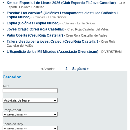
Kmpus Esportiu i de Lleure 2026 (Club Esportiu Fit Jove Castellar)
- Club
Esportiu Fit Jove Castellar
Escolta! i tot canviarà (Colònies i campaments d'estiu de Colònies i
Esplai Xiribec)
- Colònies i Esplai Xiribec
Esplai (Colònies i esplai Xiribec)
- Colònies i Esplai Xiribec
Joves Crajec (Creu Roja Castellar)
- Creu Roja Castellar del Vallès
Patis Oberts (Creu Roja Castellar)
- Creu Roja Castellar del Vallès
Tallers d'estiu per a joves. Crajec. (Creu Roja Castellar)
- Creu Roja
Castellar del Vallès
L'Expedició de les Mil Mirades (Associació Diversteam)
- DIVERSTEAM
2
Següent »
« Anterior
1
Cercador
Text
Franja d’edat
Època de l’any