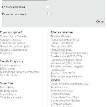
És prescipció social
És servei comunitari
Et podem ajudar?
Adreces i telèfons
Com arribar a Castellar
Telèfons d'interès
Adreces i telèfons
Ajuntament (937144040)
Farmàcies de guàrdia
Policia (937144830)
Horaris de transport públic
Emergències (112)
Reserva d'equipaments
Ambulàncies (061)
Cita prèvia
Avaries enllumenat (686216138)
Avaries aigua (900304070)
Recollida de mobles i altres
Tràmits Freqüents
voluminosos (900150140)
Instància genèrica
Recollida de restes vegetals
Bústia oberta
(900150140)
Subvencions per a la contractació
Tanatori (937471203)
Tots els tràmits
Totes les adreces i telèfons
Serveis
Situacions
Servei d'Atenció Ciutadana (SAC)
Arxiu Municipal
Busco feina
Biblioteca Municipal
He tingut un fill
Casal Catalunya
Em vull formar
Casal d'Avis Plaça Major
Totes les situacions
Centre d'Atenció Primària
Centre de Serveis