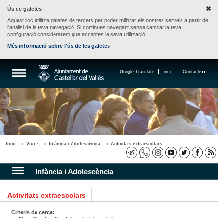
Ús de galetes
Aquest lloc utilitza galetes de tercers per poder millorar els nostres serveis a partir de
l'anàlisi de la teva navegació. Si continues navegant sense canviar la teva
configuració considerarem que acceptes la seva utilització.
Més informació sobre l'ús de les galetes
Google Translate
Inici
Contacte
Inici
Viure
Infància i Adolescència
Activitats extraescolars
Infància i Adolescència
Activitats extraescolars
Criteris de cerca: