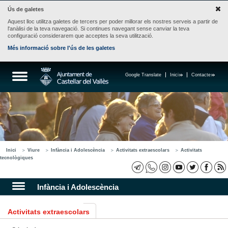
Ús de galetes
Aquest lloc utilitza galetes de tercers per poder millorar els nostres serveis a partir de
l'anàlisi de la teva navegació. Si continues navegant sense canviar la teva
configuració considerarem que acceptes la seva utilització.
Més informació sobre l'ús de les galetes
Google Translate
Inici
Contacte
Inici
Viure
Infància i Adolescència
Activitats extraescolars
Activitats
tecnològiques
Infància i Adolescència
Activitats extraescolars