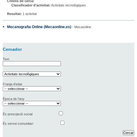
Criteris de cerca:
Classificador d’activitat:
Activitats tecnològiques
Resultat:
1 activitat
Mecanografia Online (Mecaonline.es)
- Mecaonline
Cercador
Text
Franja d’edat
Època de l’any
És prescipció social
És servei comunitari