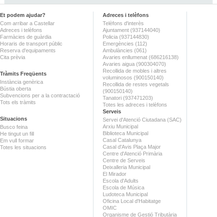
Et podem ajudar?
Adreces i telèfons
Com arribar a Castellar
Telèfons d'interès
Adreces i telèfons
Ajuntament (937144040)
Farmàcies de guàrdia
Policia (937144830)
Horaris de transport públic
Emergències (112)
Reserva d'equipaments
Ambulàncies (061)
Cita prèvia
Avaries enllumenat (686216138)
Avaries aigua (900304070)
Recollida de mobles i altres
Tràmits Freqüents
voluminosos (900150140)
Instància genèrica
Recollida de restes vegetals
Bústia oberta
(900150140)
Subvencions per a la contractació
Tanatori (937471203)
Tots els tràmits
Totes les adreces i telèfons
Serveis
Situacions
Servei d'Atenció Ciutadana (SAC)
Arxiu Municipal
Busco feina
Biblioteca Municipal
He tingut un fill
Casal Catalunya
Em vull formar
Casal d'Avis Plaça Major
Totes les situacions
Centre d'Atenció Primària
Centre de Serveis
Deixalleria Municipal
El Mirador
Escola d'Adults
Escola de Música
Ludoteca Municipal
Oficina Local d'Habitatge
OMIC
Organisme de Gestió Tributària