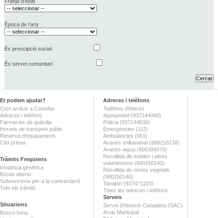
Franja d’edat
Època de l’any
És prescipció social
És servei comunitari
Et podem ajudar?
Adreces i telèfons
Com arribar a Castellar
Telèfons d'interès
Adreces i telèfons
Ajuntament (937144040)
Farmàcies de guàrdia
Policia (937144830)
Horaris de transport públic
Emergències (112)
Reserva d'equipaments
Ambulàncies (061)
Cita prèvia
Avaries enllumenat (686216138)
Avaries aigua (900304070)
Recollida de mobles i altres
Tràmits Freqüents
voluminosos (900150140)
Instància genèrica
Recollida de restes vegetals
Bústia oberta
(900150140)
Subvencions per a la contractació
Tanatori (937471203)
Tots els tràmits
Totes les adreces i telèfons
Serveis
Situacions
Servei d'Atenció Ciutadana (SAC)
Arxiu Municipal
Busco feina