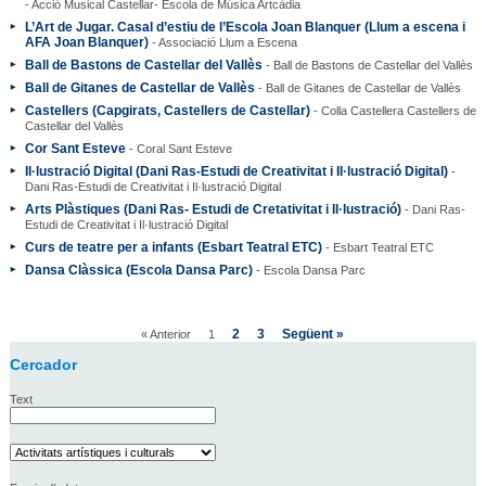
- Acció Musical Castellar- Escola de Música Artcàdia
L’Art de Jugar. Casal d’estiu de l’Escola Joan Blanquer (Llum a escena i
AFA Joan Blanquer)
- Associació Llum a Escena
Ball de Bastons de Castellar del Vallès
- Ball de Bastons de Castellar del Vallès
Ball de Gitanes de Castellar de Vallès
- Ball de Gitanes de Castellar de Vallès
Castellers (Capgirats, Castellers de Castellar)
- Colla Castellera Castellers de
Castellar del Vallès
Cor Sant Esteve
- Coral Sant Esteve
Il·lustració Digital (Dani Ras-Estudi de Creativitat i Il·lustració Digital)
-
Dani Ras-Estudi de Creativitat i Il·lustració Digital
Arts Plàstiques (Dani Ras- Estudi de Cretativitat i Il·lustració)
- Dani Ras-
Estudi de Creativitat i Il·lustració Digital
Curs de teatre per a infants (Esbart Teatral ETC)
- Esbart Teatral ETC
Dansa Clàssica (Escola Dansa Parc)
- Escola Dansa Parc
2
3
Següent »
« Anterior
1
Cercador
Text