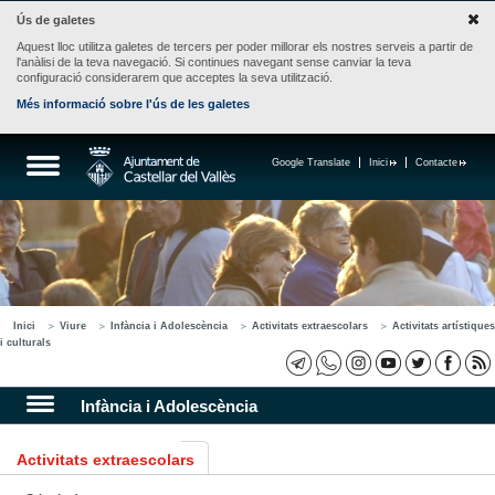
Ús de galetes
Aquest lloc utilitza galetes de tercers per poder millorar els nostres serveis a partir de
l'anàlisi de la teva navegació. Si continues navegant sense canviar la teva
configuració considerarem que acceptes la seva utilització.
Més informació sobre l'ús de les galetes
Google Translate
Inici
Contacte
Inici
Viure
Infància i Adolescència
Activitats extraescolars
Activitats artístiques
i culturals
Infància i Adolescència
Activitats extraescolars