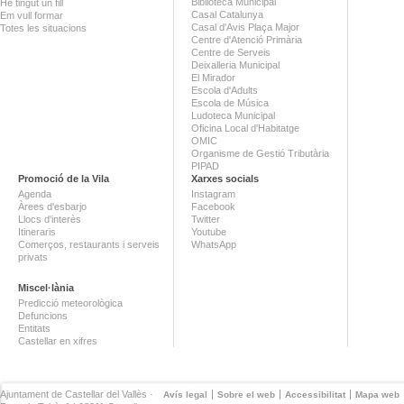
Biblioteca Municipal
He tingut un fill
Casal Catalunya
Em vull formar
Casal d'Avis Plaça Major
Totes les situacions
Centre d'Atenció Primària
Centre de Serveis
Deixalleria Municipal
El Mirador
Escola d'Adults
Escola de Música
Ludoteca Municipal
Oficina Local d'Habitatge
OMIC
Organisme de Gestió Tributària
PIPAD
Promoció de la Vila
Xarxes socials
Agenda
Instagram
Àrees d'esbarjo
Facebook
Llocs d'interès
Twitter
Itineraris
Youtube
Comerços, restaurants i serveis
WhatsApp
privats
Miscel·lània
Predicció meteorològica
Defuncions
Entitats
Castellar en xifres
Ajuntament de Castellar del Vallès ·
Avís legal
Sobre el web
Accessibilitat
Mapa web