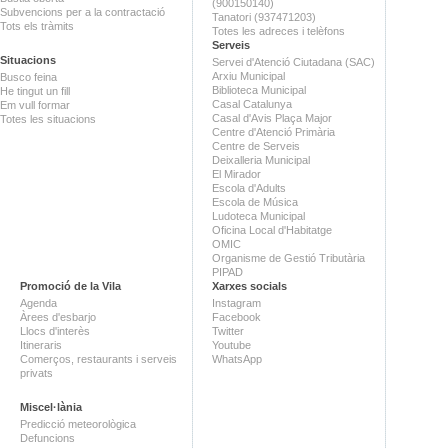
(900150140)
Subvencions per a la contractació
Tanatori (937471203)
Tots els tràmits
Totes les adreces i telèfons
Serveis
Situacions
Servei d'Atenció Ciutadana (SAC)
Arxiu Municipal
Busco feina
Biblioteca Municipal
He tingut un fill
Casal Catalunya
Em vull formar
Casal d'Avis Plaça Major
Totes les situacions
Centre d'Atenció Primària
Centre de Serveis
Deixalleria Municipal
El Mirador
Escola d'Adults
Escola de Música
Ludoteca Municipal
Oficina Local d'Habitatge
OMIC
Organisme de Gestió Tributària
PIPAD
Promoció de la Vila
Xarxes socials
Agenda
Instagram
Àrees d'esbarjo
Facebook
Llocs d'interès
Twitter
Itineraris
Youtube
Comerços, restaurants i serveis
WhatsApp
privats
Miscel·lània
Predicció meteorològica
Defuncions