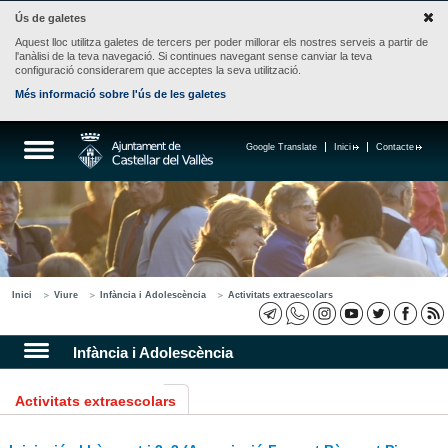
Ús de galetes
Aquest lloc utilitza galetes de tercers per poder millorar els nostres serveis a partir de
l'anàlisi de la teva navegació. Si continues navegant sense canviar la teva
configuració considerarem que acceptes la seva utilització.
Més informació sobre l'ús de les galetes
Google Translate
Inici
Contacte
Inici
Viure
Infància i Adolescència
Activitats extraescolars
Infància i Adolescència
Activitats extraescolars