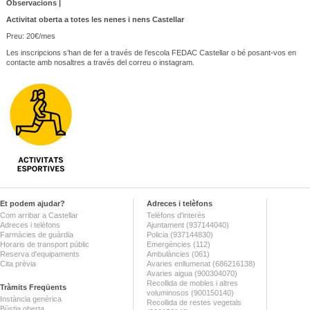
Observacions |
Activitat oberta a totes les nenes i nens Castellar
Preu: 20€/mes
Les inscripcions s’han de fer a través de l’escola FEDAC Castellar o bé posant-vos en
contacte amb nosaltres a través del correu o instagram.
Et podem ajudar?
Adreces i telèfons
Com arribar a Castellar
Telèfons d'interès
Adreces i telèfons
Ajuntament (937144040)
Farmàcies de guàrdia
Policia (937144830)
Horaris de transport públic
Emergències (112)
Reserva d'equipaments
Ambulàncies (061)
Cita prèvia
Avaries enllumenat (686216138)
Avaries aigua (900304070)
Recollida de mobles i altres
Tràmits Freqüents
voluminosos (900150140)
Instància genèrica
Recollida de restes vegetals
Bústia oberta