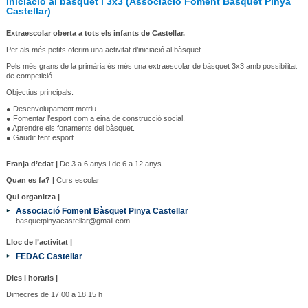
Iniciació al bàsquet i 3x3 (Associació Foment Bàsquet Pinya
Castellar)
Extraescolar oberta a tots els infants de Castellar.
Per als més petits oferim una activitat d’iniciació al bàsquet.
Pels més grans de la primària és més una extraescolar de bàsquet 3x3 amb possibilitat
de competició.
Objectius principals:
● Desenvolupament motriu.
● Fomentar l’esport com a eina de construcció social.
● Aprendre els fonaments del bàsquet.
● Gaudir fent esport.
Franja d’edat |
De 3 a 6 anys i de 6 a 12 anys
Quan es fa? |
Curs escolar
Qui organitza |
Associació Foment Bàsquet Pinya Castellar
basquetpinyacastellar@gmail.com
Lloc de l’activitat |
FEDAC Castellar
Dies i horaris |
Dimecres de 17.00 a 18.15 h