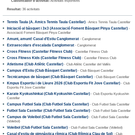
Classificador d’activitat:
Activitats esportives
Resultat:
36 activitats
Tennis Taula (A. Amics Tennis Taula Castellar)
- Amics Tennis Taula Castellar
Iniciació al bàsquet i 3x3 (Associació Foment Bàsquet Pinya Castellar)
-
Associació Foment Bàsquet Pinya Castellar
Amunt, amunt! Casal d'Estiu Canglomerat
- Canglomerat
Extraescolars d'escalada Canglomerat
- Canglomerat
Cross Fitness (Castellar Fitness Club)
- Castellar Fitness Club
Cross Fitness Kids (Castellar Fitness Club)
- Castellar Fitness Club
Atletisme (Club Atlètic Castellar)
- Club Atlètic Castellar del Vallès
Campus d'Estiu (Club Bàsquet Castellar)
- Club Bàsquet Castellar
Tecnicampus de bàsquet (Club Bàsquet Castellar)
- Club Bàsquet Castellar
Kmpus Esportiu i de Lleure 2026 (Club Esportiu Fit Jove Castellar)
- Club
Esportiu Fit Jove Castellar
Karate Kyokushinkai (Club Kyokushin Castellar)
- Club Esportiu Kyokushin
Castellar
Campus Futbol Sala (Club Futbol Sala Castellar)
- Club Futbol Sala Castellar
Futbol Sala Castellar (Club Futbol Sala Castellar)
- Club Futbol Sala Castellar
Campus de Voleibol (Club Futbol Sala Castellar)
- Club Futbol Sala Castellar
(Voliebol)
Voleibol (Club Futbol Sala Castellar)
- Club Futbol Sala Castellar (Voliebol)
Casal d'estiu de gimnàstica rítmica (Club Rítmica Clau de Sol)
- Club