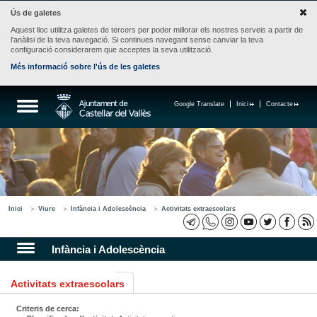
Ús de galetes
Aquest lloc utilitza galetes de tercers per poder millorar els nostres serveis a partir de
l'anàlisi de la teva navegació. Si continues navegant sense canviar la teva
configuració considerarem que acceptes la seva utilització.
Més informació sobre l'ús de les galetes
Google Translate
Inici
Contacte
Inici
Viure
Infància i Adolescència
Activitats extraescolars
Infància i Adolescència
Activitats extraescolars
Criteris de cerca: