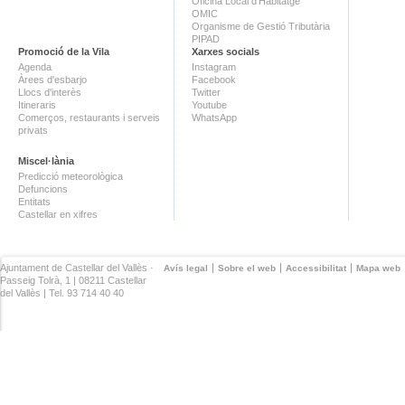
Oficina Local d'Habitatge
OMIC
Organisme de Gestió Tributària
PIPAD
Promoció de la Vila
Xarxes socials
Agenda
Instagram
Àrees d'esbarjo
Facebook
Llocs d'interès
Twitter
Itineraris
Youtube
Comerços, restaurants i serveis
WhatsApp
privats
Miscel·lània
Predicció meteorològica
Defuncions
Entitats
Castellar en xifres
Ajuntament de Castellar del Vallès ·
Avís legal
Sobre el web
Accessibilitat
Mapa web
Passeig Tolrà, 1 | 08211 Castellar
del Vallès | Tel. 93 714 40 40