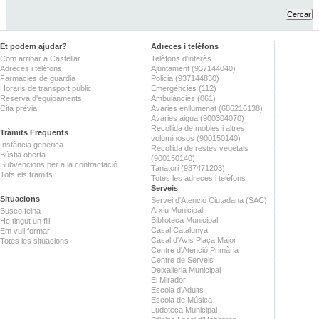
Et podem ajudar?
Adreces i telèfons
Com arribar a Castellar
Telèfons d'interès
Adreces i telèfons
Ajuntament (937144040)
Farmàcies de guàrdia
Policia (937144830)
Horaris de transport públic
Emergències (112)
Reserva d'equipaments
Ambulàncies (061)
Cita prèvia
Avaries enllumenat (686216138)
Avaries aigua (900304070)
Recollida de mobles i altres
Tràmits Freqüents
voluminosos (900150140)
Instància genèrica
Recollida de restes vegetals
Bústia oberta
(900150140)
Subvencions per a la contractació
Tanatori (937471203)
Tots els tràmits
Totes les adreces i telèfons
Serveis
Situacions
Servei d'Atenció Ciutadana (SAC)
Arxiu Municipal
Busco feina
Biblioteca Municipal
He tingut un fill
Casal Catalunya
Em vull formar
Casal d'Avis Plaça Major
Totes les situacions
Centre d'Atenció Primària
Centre de Serveis
Deixalleria Municipal
El Mirador
Escola d'Adults
Escola de Música
Ludoteca Municipal