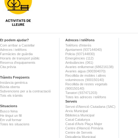
Et podem ajudar?
Adreces i telèfons
Com arribar a Castellar
Telèfons d'interès
Adreces i telèfons
Ajuntament (937144040)
Farmàcies de guàrdia
Policia (937144830)
Horaris de transport públic
Emergències (112)
Reserva d'equipaments
Ambulàncies (061)
Cita prèvia
Avaries enllumenat (686216138)
Avaries aigua (900304070)
Recollida de mobles i altres
Tràmits Freqüents
voluminosos (900150140)
Instància genèrica
Recollida de restes vegetals
Bústia oberta
(900150140)
Subvencions per a la contractació
Tanatori (937471203)
Tots els tràmits
Totes les adreces i telèfons
Serveis
Situacions
Servei d'Atenció Ciutadana (SAC)
Arxiu Municipal
Busco feina
Biblioteca Municipal
He tingut un fill
Casal Catalunya
Em vull formar
Casal d'Avis Plaça Major
Totes les situacions
Centre d'Atenció Primària
Centre de Serveis
Deixalleria Municipal