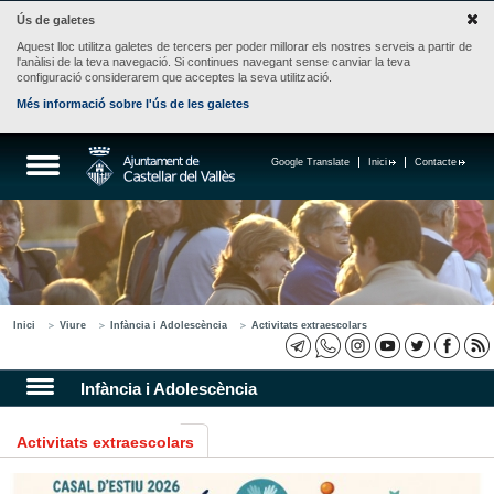
Ús de galetes
Aquest lloc utilitza galetes de tercers per poder millorar els nostres serveis a partir de
l'anàlisi de la teva navegació. Si continues navegant sense canviar la teva
configuració considerarem que acceptes la seva utilització.
Més informació sobre l'ús de les galetes
Google Translate
Inici
Contacte
Inici
Viure
Infància i Adolescència
Activitats extraescolars
Infància i Adolescència
Activitats extraescolars