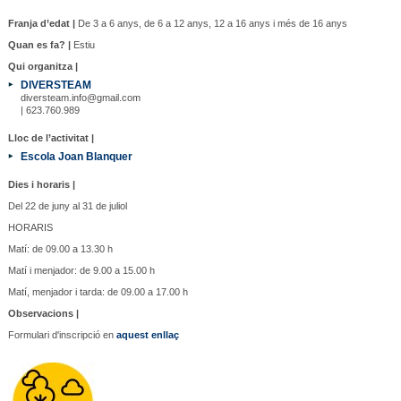
Franja d’edat |
De 3 a 6 anys, de 6 a 12 anys, 12 a 16 anys i més de 16 anys
Quan es fa? |
Estiu
Qui organitza |
DIVERSTEAM
diversteam.info@gmail.com
| 623.760.989
Lloc de l’activitat |
Escola Joan Blanquer
Dies i horaris |
Del 22 de juny al 31 de juliol
HORARIS
Matí: de 09.00 a 13.30 h
Matí i menjador: de 9.00 a 15.00 h
Matí, menjador i tarda: de 09.00 a 17.00 h
Observacions |
Formulari d'inscripció en
aquest enllaç