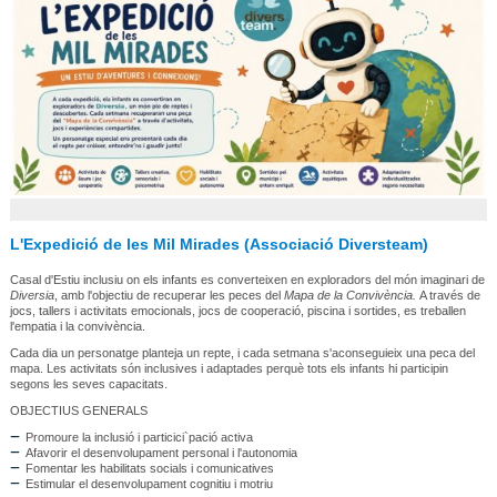
L'Expedició de les Mil Mirades (Associació Diversteam)
Casal d'Estiu inclusiu on els infants es converteixen en exploradors del món imaginari de
Diversia
, amb l'objectiu de recuperar les peces del
Mapa de la Convivència.
A través de
jocs, tallers i activitats emocionals, jocs de cooperació, piscina i sortides, es treballen
l'empatia i la convivència.
Cada dia un personatge planteja un repte, i cada setmana s'aconseguieix una peca del
mapa. Les activitats són inclusives i adaptades perquè tots els infants hi participin
segons les seves capacitats.
OBJECTIUS GENERALS
Promoure la inclusió i particici`pació activa
Afavorir el desenvolupament personal i l'autonomia
Fomentar les habilitats socials i comunicatives
Estimular el desenvolupament cognitiu i motriu