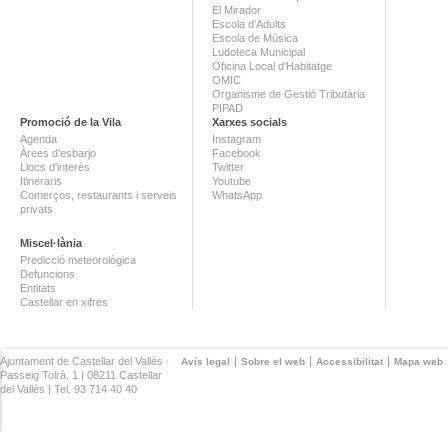
El Mirador
Escola d'Adults
Escola de Música
Ludoteca Municipal
Oficina Local d'Habitatge
OMIC
Organisme de Gestió Tributària
PIPAD
Promoció de la Vila
Xarxes socials
Agenda
Instagram
Àrees d'esbarjo
Facebook
Llocs d'interès
Twitter
Itineraris
Youtube
Comerços, restaurants i serveis
WhatsApp
privats
Miscel·lània
Predicció meteorològica
Defuncions
Entitats
Castellar en xifres
Ajuntament de Castellar del Vallès ·
Avís legal
Sobre el web
Accessibilitat
Mapa web
Passeig Tolrà, 1 | 08211 Castellar
del Vallès | Tel. 93 714 40 40