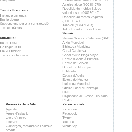
Cita prèvia
Avaries enllumenat (686216138)
Avaries aigua (900304070)
Recollida de mobles i altres
Tràmits Freqüents
voluminosos (900150140)
Instància genèrica
Recollida de restes vegetals
Bústia oberta
(900150140)
Subvencions per a la contractació
Tanatori (937471203)
Tots els tràmits
Totes les adreces i telèfons
Serveis
Situacions
Servei d'Atenció Ciutadana (SAC)
Arxiu Municipal
Busco feina
Biblioteca Municipal
He tingut un fill
Casal Catalunya
Em vull formar
Casal d'Avis Plaça Major
Totes les situacions
Centre d'Atenció Primària
Centre de Serveis
Deixalleria Municipal
El Mirador
Escola d'Adults
Escola de Música
Ludoteca Municipal
Oficina Local d'Habitatge
OMIC
Organisme de Gestió Tributària
PIPAD
Promoció de la Vila
Xarxes socials
Agenda
Instagram
Àrees d'esbarjo
Facebook
Llocs d'interès
Twitter
Itineraris
Youtube
Comerços, restaurants i serveis
WhatsApp
privats