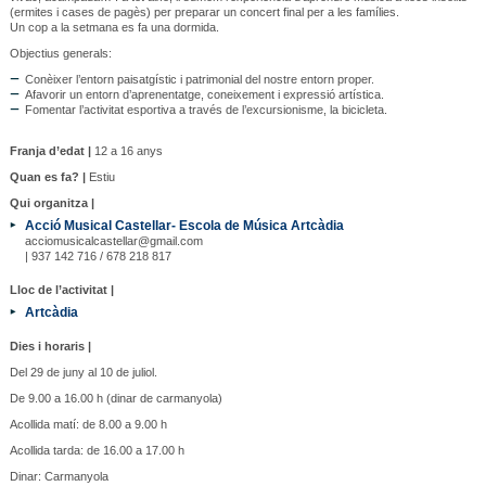
(ermites i cases de pagès) per preparar un concert final per a les famílies.
Un cop a la setmana es fa una dormida.
Objectius generals:
Conèixer l’entorn paisatgístic i patrimonial del nostre entorn proper.
Afavorir un entorn d’aprenentatge, coneixement i expressió artística.
Fomentar l’activitat esportiva a través de l’excursionisme, la bicicleta.
Franja d’edat |
12 a 16 anys
Quan es fa? |
Estiu
Qui organitza |
Acció Musical Castellar- Escola de Música Artcàdia
acciomusicalcastellar@gmail.com
| 937 142 716 / 678 218 817
Lloc de l’activitat |
Artcàdia
Dies i horaris |
Del 29 de juny al 10 de juliol.
De 9.00 a 16.00 h (dinar de carmanyola)
Acollida matí: de 8.00 a 9.00 h
Acollida tarda: de 16.00 a 17.00 h
Dinar: Carmanyola