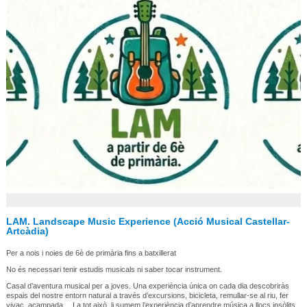
LAM. Landscape Music Experience (Acció Musical Castellar-
Artcàdia)
Per a nois i noies de 6è de primària fins a batxillerat
No és necessari tenir estudis musicals ni saber tocar instrument.
Casal d’aventura musical per a joves. Una experiència única on cada dia descobriràs
espais del nostre entorn natural a través d’excursions, bicicleta, remullar-se al riu, fer
vivac, acampada… I a tot això, li sumem l’experiència d’aprendre música a llocs insòlits