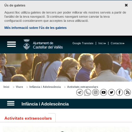
Ús de galetes
Aquest lloc utilitza galetes de tercers per poder millorar els nostres serveis a partir de
l'anàlisi de la teva navegació. Si continues navegant sense canviar la teva
configuració considerarem que acceptes la seva utilització.
Més informació sobre l'ús de les galetes
Google Translate
Inici
Contacte
Inici
Viure
Infància i Adolescència
Activitats extraescolars
Infància i Adolescència
Activitats extraescolars