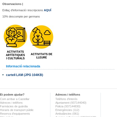
Observacions |
Enllaç d'informació i inscripcions
AQUÍ
10% descompte per germans
Informació relacionada
cartell LAM (JPG 104KB)
Et podem ajudar?
Adreces i telèfons
Com arribar a Castellar
Telèfons d'interès
Adreces i telèfons
Ajuntament (937144040)
Farmàcies de guàrdia
Policia (937144830)
Horaris de transport públic
Emergències (112)
Reserva d'equipaments
Ambulàncies (061)