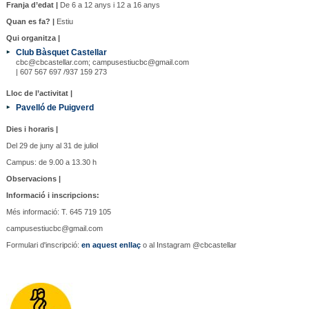
Franja d’edat |
De 6 a 12 anys i 12 a 16 anys
Quan es fa? |
Estiu
Qui organitza |
Club Bàsquet Castellar
cbc@cbcastellar.com; campusestiucbc@gmail.com
| 607 567 697 /937 159 273
Lloc de l’activitat |
Pavelló de Puigverd
Dies i horaris |
Del 29 de juny al 31 de juliol
Campus: de 9.00 a 13.30 h
Observacions |
Informació i inscripcions:
Més informació: T. 645 719 105
campusestiucbc@gmail.com
Formulari d'inscripció:
en aquest enllaç
o al Instagram @cbcastellar