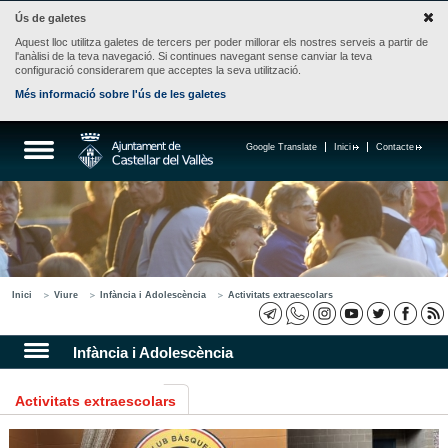
Ús de galetes
Aquest lloc utilitza galetes de tercers per poder millorar els nostres serveis a partir de
l'anàlisi de la teva navegació. Si continues navegant sense canviar la teva
configuració considerarem que acceptes la seva utilització.
Més informació sobre l'ús de les galetes
Google Translate
Inici
Contacte
Inici
Viure
Infància i Adolescència
Activitats extraescolars
Infància i Adolescència
Activitats extraescolars