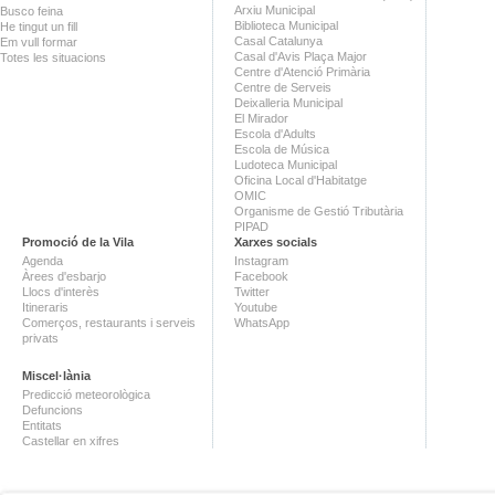
Arxiu Municipal
Busco feina
Biblioteca Municipal
He tingut un fill
Casal Catalunya
Em vull formar
Casal d'Avis Plaça Major
Totes les situacions
Centre d'Atenció Primària
Centre de Serveis
Deixalleria Municipal
El Mirador
Escola d'Adults
Escola de Música
Ludoteca Municipal
Oficina Local d'Habitatge
OMIC
Organisme de Gestió Tributària
PIPAD
Promoció de la Vila
Xarxes socials
Agenda
Instagram
Àrees d'esbarjo
Facebook
Llocs d'interès
Twitter
Itineraris
Youtube
Comerços, restaurants i serveis
WhatsApp
privats
Miscel·lània
Predicció meteorològica
Defuncions
Entitats
Castellar en xifres