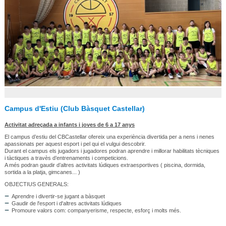
Campus d'Estiu (Club Bàsquet Castellar)
Activitat adreçada a infants i joves de 6 a 17 anys
El campus d’estiu del CBCastellar ofereix una experiència divertida per a nens i nenes
apassionats per aquest esport i pel qui el vulgui descobrir.
Durant el campus els jugadors i jugadores podran aprendre i millorar habilitats tècniques
i tàctiques a travès d’entrenaments i competicions.
A més podran gaudir d’altres activitats lúdiques extraesportives ( piscina, dormida,
sortida a la platja, gimcanes... )
OBJECTIUS GENERALS:
Aprendre i divertir-se jugant a bàsquet
Gaudir de l'esport i d'altres activitats lúdiques
Promoure valors com: companyerisme, respecte, esforç i molts més.