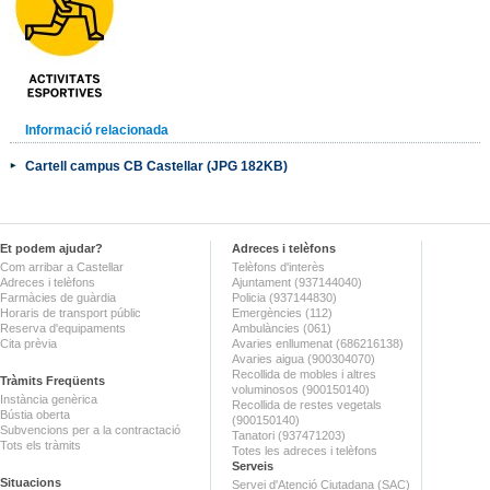
Informació relacionada
Cartell campus CB Castellar (JPG 182KB)
Et podem ajudar?
Adreces i telèfons
Com arribar a Castellar
Telèfons d'interès
Adreces i telèfons
Ajuntament (937144040)
Farmàcies de guàrdia
Policia (937144830)
Horaris de transport públic
Emergències (112)
Reserva d'equipaments
Ambulàncies (061)
Cita prèvia
Avaries enllumenat (686216138)
Avaries aigua (900304070)
Recollida de mobles i altres
Tràmits Freqüents
voluminosos (900150140)
Instància genèrica
Recollida de restes vegetals
Bústia oberta
(900150140)
Subvencions per a la contractació
Tanatori (937471203)
Tots els tràmits
Totes les adreces i telèfons
Serveis
Situacions
Servei d'Atenció Ciutadana (SAC)