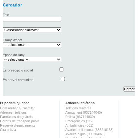
Cercador
Text
Franja d’edat
Època de l’any
És prescipció social
És servei comunitari
Et podem ajudar?
Adreces i telèfons
Com arribar a Castellar
Telèfons d'interès
Adreces i telèfons
Ajuntament (937144040)
Farmàcies de guàrdia
Policia (937144830)
Horaris de transport públic
Emergències (112)
Reserva d'equipaments
Ambulàncies (061)
Cita prèvia
Avaries enllumenat (686216138)
Avaries aigua (900304070)