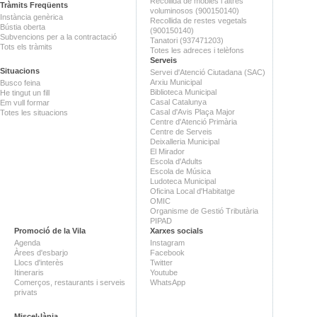
Recollida de mobles i altres
Tràmits Freqüents
voluminosos (900150140)
Instància genèrica
Recollida de restes vegetals
Bústia oberta
(900150140)
Subvencions per a la contractació
Tanatori (937471203)
Tots els tràmits
Totes les adreces i telèfons
Serveis
Situacions
Servei d'Atenció Ciutadana (SAC)
Arxiu Municipal
Busco feina
Biblioteca Municipal
He tingut un fill
Casal Catalunya
Em vull formar
Casal d'Avis Plaça Major
Totes les situacions
Centre d'Atenció Primària
Centre de Serveis
Deixalleria Municipal
El Mirador
Escola d'Adults
Escola de Música
Ludoteca Municipal
Oficina Local d'Habitatge
OMIC
Organisme de Gestió Tributària
PIPAD
Promoció de la Vila
Xarxes socials
Agenda
Instagram
Àrees d'esbarjo
Facebook
Llocs d'interès
Twitter
Itineraris
Youtube
Comerços, restaurants i serveis
WhatsApp
privats
Miscel·lània