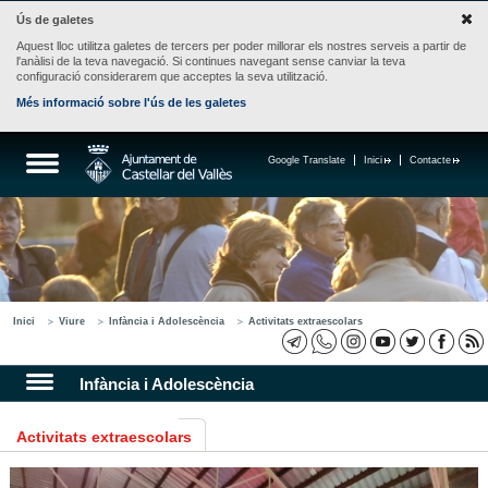
Ús de galetes
Aquest lloc utilitza galetes de tercers per poder millorar els nostres serveis a partir de
l'anàlisi de la teva navegació. Si continues navegant sense canviar la teva
configuració considerarem que acceptes la seva utilització.
Més informació sobre l'ús de les galetes
Google Translate
Inici
Contacte
Inici
Viure
Infància i Adolescència
Activitats extraescolars
Infància i Adolescència
Activitats extraescolars