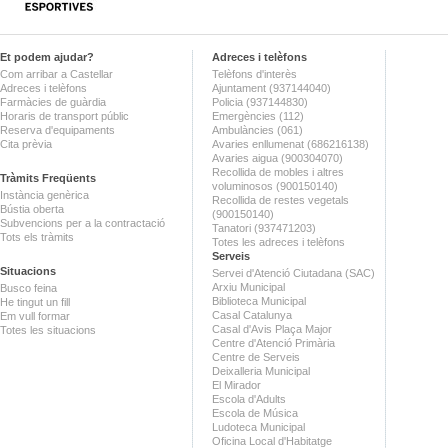
Et podem ajudar?
Adreces i telèfons
Com arribar a Castellar
Telèfons d'interès
Adreces i telèfons
Ajuntament (937144040)
Farmàcies de guàrdia
Policia (937144830)
Horaris de transport públic
Emergències (112)
Reserva d'equipaments
Ambulàncies (061)
Cita prèvia
Avaries enllumenat (686216138)
Avaries aigua (900304070)
Recollida de mobles i altres
Tràmits Freqüents
voluminosos (900150140)
Instància genèrica
Recollida de restes vegetals
Bústia oberta
(900150140)
Subvencions per a la contractació
Tanatori (937471203)
Tots els tràmits
Totes les adreces i telèfons
Serveis
Situacions
Servei d'Atenció Ciutadana (SAC)
Arxiu Municipal
Busco feina
Biblioteca Municipal
He tingut un fill
Casal Catalunya
Em vull formar
Casal d'Avis Plaça Major
Totes les situacions
Centre d'Atenció Primària
Centre de Serveis
Deixalleria Municipal
El Mirador
Escola d'Adults
Escola de Música
Ludoteca Municipal
Oficina Local d'Habitatge