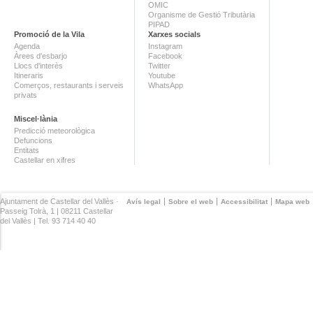
OMIC
Organisme de Gestió Tributària
PIPAD
Promoció de la Vila
Xarxes socials
Agenda
Instagram
Àrees d'esbarjo
Facebook
Llocs d'interès
Twitter
Itineraris
Youtube
Comerços, restaurants i serveis
WhatsApp
privats
Miscel·lània
Predicció meteorològica
Defuncions
Entitats
Castellar en xifres
Ajuntament de Castellar del Vallès ·
Avís legal
Sobre el web
Accessibilitat
Mapa web
Passeig Tolrà, 1 | 08211 Castellar
del Vallès | Tel. 93 714 40 40