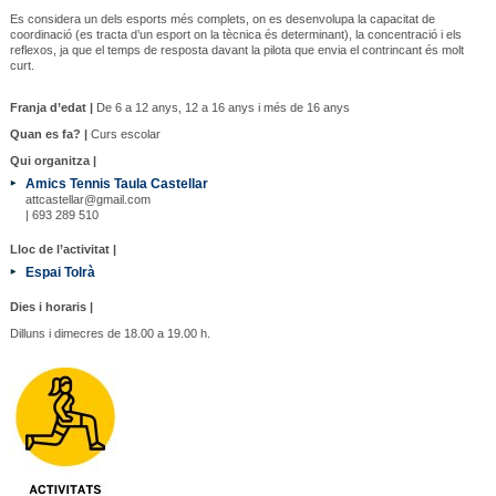
Es considera un dels esports més complets, on es desenvolupa la capacitat de
coordinació (es tracta d’un esport on la tècnica és determinant), la concentració i els
reflexos, ja que el temps de resposta davant la pilota que envia el contrincant és molt
curt.
Franja d’edat |
De 6 a 12 anys, 12 a 16 anys i més de 16 anys
Quan es fa? |
Curs escolar
Qui organitza |
Amics Tennis Taula Castellar
attcastellar@gmail.com
| 693 289 510
Lloc de l’activitat |
Espai Tolrà
Dies i horaris |
Dilluns i dimecres de 18.00 a 19.00 h.