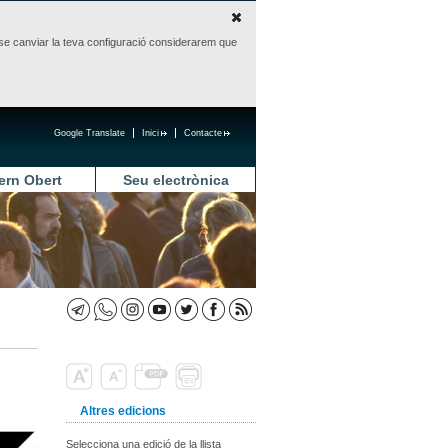
sense canviar la teva configuració considerarem que
Google Translate
Inici
Contacte
ern Obert
Seu electrònica
Altres edicions
Selecciona una edició de la llista