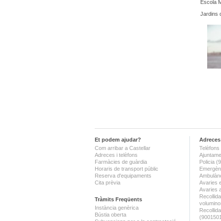
Escola M
Jardins 
Et podem ajudar?
Adreces 
Com arribar a Castellar
Telèfons 
Adreces i telèfons
Ajuntame
Farmàcies de guàrdia
Policia 
Horaris de transport públic
Emergènc
Reserva d'equipaments
Ambulànc
Cita prèvia
Avaries 
Avaries 
Recollida
Tràmits Freqüents
volumino
Instància genèrica
Recollid
Bústia oberta
(900150