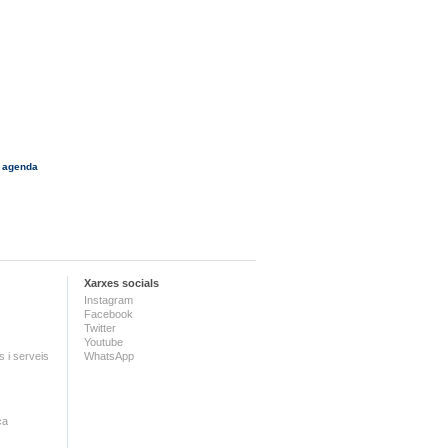
 agenda
Xarxes socials
Instagram
Facebook
Twitter
Youtube
 i serveis
WhatsApp
ca