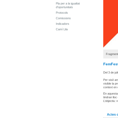
Pla per a la igualtat
d'oportunitats
Protocols
Comissions
Indicadors
Camí Lila
Fragment 
FemFest
Del 3 de juli
Per sisè any
visible la 
context en 
En aquesta 
tindran lloc
L’objectiu: r
Actes 