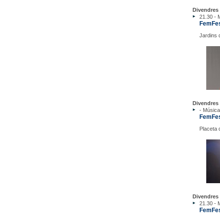
Divendres 
21.30 - 
FemFes
Jardins 
Divendres 
- Música
FemFest
Placeta d
Divendres 
21.30 - 
FemFest