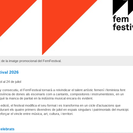
de la imatge promocional del FemFestival.
ival 2026
ol al 24 de juliol
 consecutiu, el FemFestival tornarà a reivindicar el talent artístic femení i feminista fent
presència de dones als escenaris com a cantants, compositores i instrumentistes, en un
què la manca de paritat en la indústria musical encara és evident.
edició, el festival modifica el seu format i es transforma en un cicle d’actuacions que
 durant els quatre primers divendres de juliol en espais singulars i patrimonials del municipi.
eforçar el vincle entre música, art, cultura, i territori.
celebrats