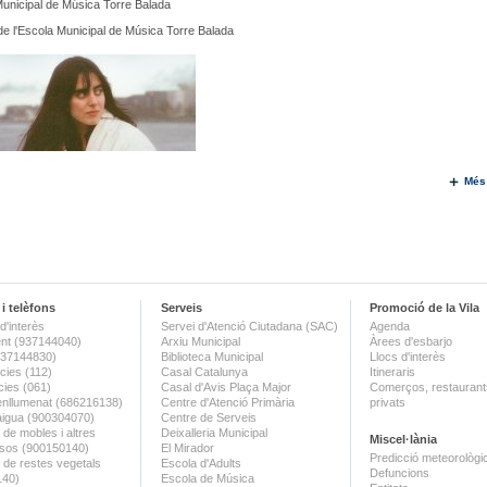
unicipal de Música Torre Balada
de l'Escola Municipal de Música Torre Balada
Més
i telèfons
Serveis
Promoció de la Vila
d'interès
Servei d'Atenció Ciutadana (SAC)
Agenda
nt (937144040)
Arxiu Municipal
Àrees d'esbarjo
(937144830)
Biblioteca Municipal
Llocs d'interès
ies (112)
Casal Catalunya
Itineraris
ies (061)
Casal d'Avis Plaça Major
Comerços, restaurants
enllumenat (686216138)
Centre d'Atenció Primària
privats
aigua (900304070)
Centre de Serveis
 de mobles i altres
Deixalleria Municipal
Miscel·lània
sos (900150140)
El Mirador
Predicció meteorològi
a de restes vegetals
Escola d'Adults
Defuncions
140)
Escola de Música