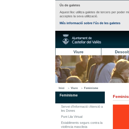
Ús de galetes
Aquest lloc utilitza galetes de tercers per poder m
acceptes la seva utilització.
Més informació sobre l'ús de les galetes
Viure
Descob
Inici
Viure
Feminisme
Feminisme
Femini
Servei d'Informació i Atenció a
les Dones
Punt Lila Virtual
Establiments segurs contra la
violència masclista