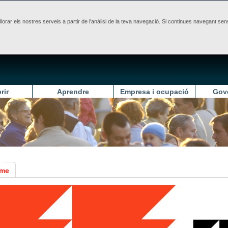
illorar els nostres serveis a partir de l'anàlisi de la teva navegació. Si continues navegant 
rir
Aprendre
Empresa i ocupació
Gov
sme