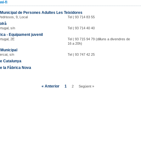
wi-fi
Municipal de Persones Adultes Les Teixidores
Pedrissos, 9, Local
Tel | 93 714 83 55
olrà
rtugal, s/n
Tel | 93 714 40 40
ica - Equipament juvenil
rtugal, 2E
Tel | 93 715 94 79 (dilluns a divendres de
16 a 20h)
 Municipal
ercat, s/n
Tel | 93 747 42 25
de Catalunya
e la Fàbrica Nova
« Anterior
1
2
Següent »