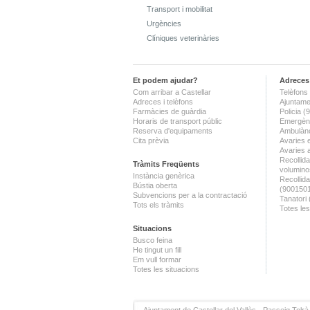
Transport i mobilitat
Urgències
Clíniques veterinàries
Et podem ajudar?
Adreces 
Com arribar a Castellar
Telèfons 
Adreces i telèfons
Ajuntame
Farmàcies de guàrdia
Policia 
Horaris de transport públic
Emergènc
Reserva d'equipaments
Ambulànc
Cita prèvia
Avaries 
Avaries 
Recollida
Tràmits Freqüents
volumino
Instància genèrica
Recollid
Bústia oberta
(900150
Subvencions per a la contractació
Tanatori
Tots els tràmits
Totes les
Situacions
Busco feina
He tingut un fill
Em vull formar
Totes les situacions