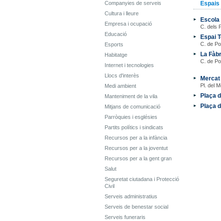
Companyies de serveis
Espais 
Cultura i lleure
Escola 
Empresa i ocupació
C. dels 
Educació
Espai T
C. de Po
Esports
La Fàbr
Habitatge
C. de Po
Internet i tecnologies
Llocs d'interès
Mercat
Pl. del M
Medi ambient
Plaça 
Manteniment de la vila
Plaça d
Mitjans de comunicació
Parròquies i esglésies
Partits polítics i sindicats
Recursos per a la infància
Recursos per a la joventut
Recursos per a la gent gran
Salut
Seguretat ciutadana i Protecció
Civil
Serveis administratius
Serveis de benestar social
Serveis funeraris