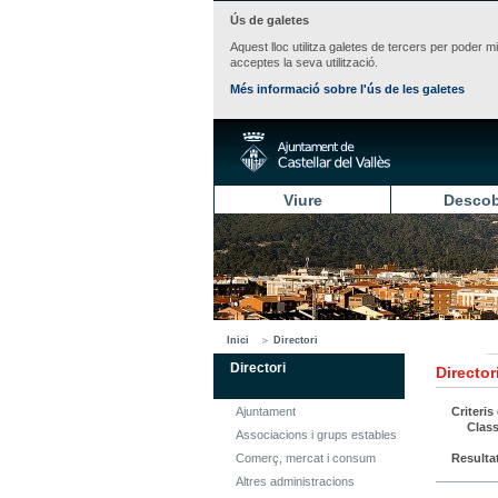
Ús de galetes
Aquest lloc utilitza galetes de tercers per poder m
acceptes la seva utilització.
Més informació sobre l'ús de les galetes
Viure
Descob
Inici
Directori
Directori
Director
Ajuntament
Criteris
Class
Associacions i grups estables
Comerç, mercat i consum
Resulta
Altres administracions