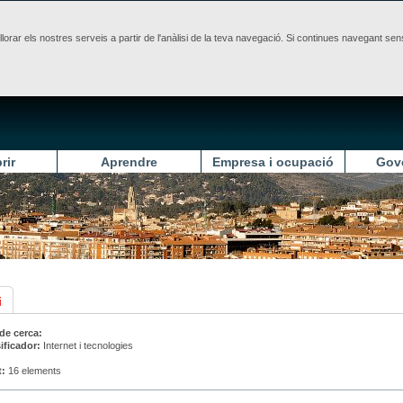
illorar els nostres serveis a partir de l'anàlisi de la teva navegació. Si continues navegant 
rir
Aprendre
Empresa i ocupació
Gov
i
 de cerca:
ificador:
Internet i tecnologies
t:
16 elements