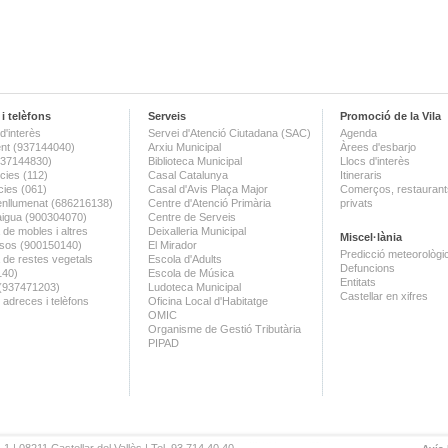
i telèfons
Serveis
Promoció de la Vila
d'interès
Servei d'Atenció Ciutadana (SAC)
Agenda
nt (937144040)
Arxiu Municipal
Àrees d'esbarjo
(937144830)
Biblioteca Municipal
Llocs d'interès
ies (112)
Casal Catalunya
Itineraris
ies (061)
Casal d'Avis Plaça Major
Comerços, restaurants
enllumenat (686216138)
Centre d'Atenció Primària
privats
aigua (900304070)
Centre de Serveis
 de mobles i altres
Deixalleria Municipal
Miscel·lània
sos (900150140)
El Mirador
Predicció meteorològi
a de restes vegetals
Escola d'Adults
Defuncions
140)
Escola de Música
Entitats
 (937471203)
Ludoteca Municipal
Castellar en xifres
 adreces i telèfons
Oficina Local d'Habitatge
OMIC
Organisme de Gestió Tributària
PIPAD