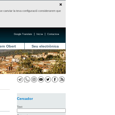
sense canviar la teva configuració considerarem que
Google Translate
Inici
Contacte
ern Obert
Seu electrònica
Cercador
Text