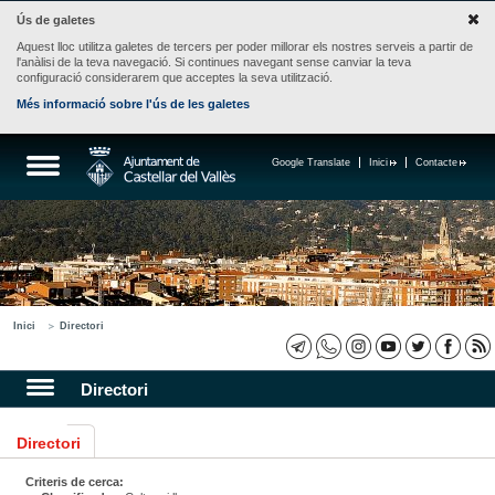
Ús de galetes
Aquest lloc utilitza galetes de tercers per poder millorar els nostres serveis a partir de
l'anàlisi de la teva navegació. Si continues navegant sense canviar la teva
configuració considerarem que acceptes la seva utilització.
Més informació sobre l'ús de les galetes
Google Translate
Inici
Contacte
Inici
Directori
Directori
Directori
Criteris de cerca: