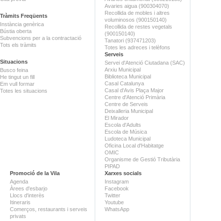
Avaries aigua (900304070)
Recollida de mobles i altres
Tràmits Freqüents
voluminosos (900150140)
Instància genèrica
Recollida de restes vegetals
Bústia oberta
(900150140)
Subvencions per a la contractació
Tanatori (937471203)
Tots els tràmits
Totes les adreces i telèfons
Serveis
Situacions
Servei d'Atenció Ciutadana (SAC)
Arxiu Municipal
Busco feina
Biblioteca Municipal
He tingut un fill
Casal Catalunya
Em vull formar
Casal d'Avis Plaça Major
Totes les situacions
Centre d'Atenció Primària
Centre de Serveis
Deixalleria Municipal
El Mirador
Escola d'Adults
Escola de Música
Ludoteca Municipal
Oficina Local d'Habitatge
OMIC
Organisme de Gestió Tributària
PIPAD
Promoció de la Vila
Xarxes socials
Agenda
Instagram
Àrees d'esbarjo
Facebook
Llocs d'interès
Twitter
Itineraris
Youtube
Comerços, restaurants i serveis
WhatsApp
privats