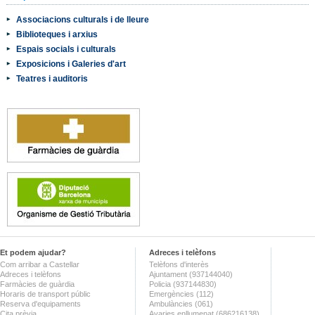
Associacions culturals i de lleure
Biblioteques i arxius
Espais socials i culturals
Exposicions i Galeries d'art
Teatres i auditoris
Et podem ajudar?
Adreces i telèfons
Com arribar a Castellar
Telèfons d'interès
Adreces i telèfons
Ajuntament (937144040)
Farmàcies de guàrdia
Policia (937144830)
Horaris de transport públic
Emergències (112)
Reserva d'equipaments
Ambulàncies (061)
Cita prèvia
Avaries enllumenat (686216138)