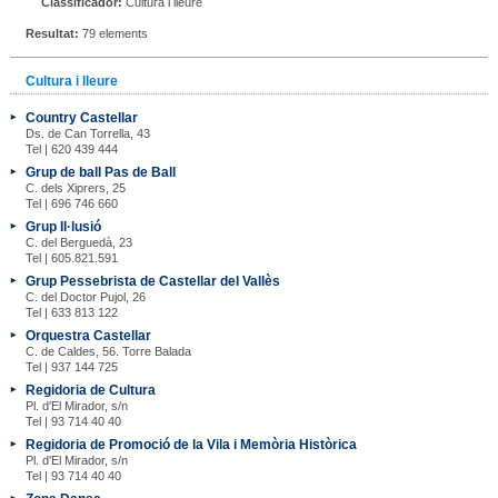
Classificador:
Cultura i lleure
Resultat:
79 elements
Cultura i lleure
Country Castellar
Ds. de Can Torrella, 43
Tel | 620 439 444
Grup de ball Pas de Ball
C. dels Xiprers, 25
Tel | 696 746 660
Grup Il·lusió
C. del Berguedà, 23
Tel | 605.821.591
Grup Pessebrista de Castellar del Vallès
C. del Doctor Pujol, 26
Tel | 633 813 122
Orquestra Castellar
C. de Caldes, 56. Torre Balada
Tel | 937 144 725
Regidoria de Cultura
Pl. d'El Mirador, s/n
Tel | 93 714 40 40
Regidoria de Promoció de la Vila i Memòria Històrica
Pl. d'El Mirador, s/n
Tel | 93 714 40 40