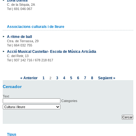
Zona Dansa
C. de la Sèquia, 2A
Tel | 691 046 067
Associacions culturals i de lleure
A ritme de ball
Ctra. de Terrassa, 29
Tel | 664 032 755
Acció Musical Castellar- Escola de Música Artcàdia
C. del Retir, 13
Tel | 937 142 716 / 678 218 817
« Anterior
1
3
4
5
6
7
8
Següent »
2
Cercador
Text
Categories
Tipus