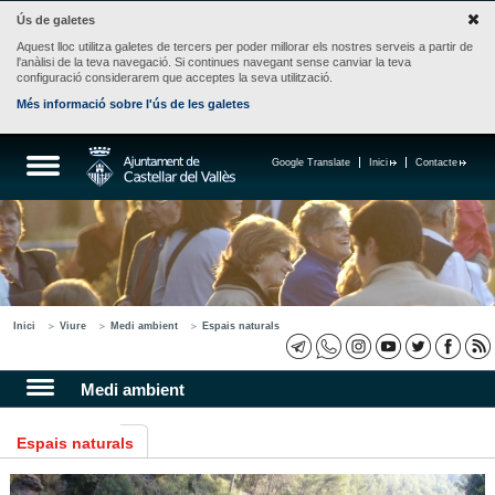
Ús de galetes
Aquest lloc utilitza galetes de tercers per poder millorar els nostres serveis a partir de
l'anàlisi de la teva navegació. Si continues navegant sense canviar la teva
configuració considerarem que acceptes la seva utilització.
Més informació sobre l'ús de les galetes
Google Translate
Inici
Contacte
Inici
Viure
Medi ambient
Espais naturals
Medi ambient
Espais naturals