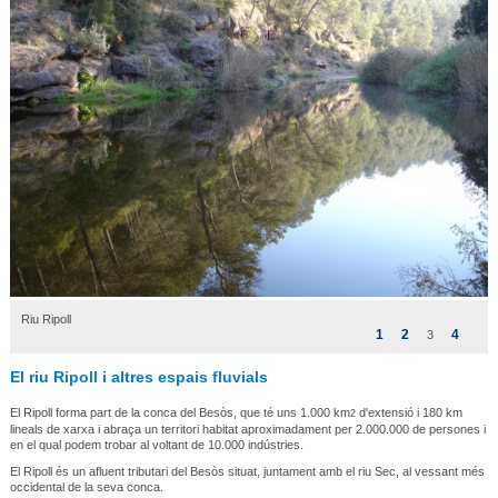
Riu Ripoll
1
2
4
3
El riu Ripoll i altres espais fluvials
El Ripoll forma part de la conca del Besòs, que té uns 1.000 km
d'extensió i 180 km
2
lineals de xarxa i abraça un territori habitat aproximadament per 2.000.000 de persones i
en el qual podem trobar al voltant de 10.000 indústries.
El Ripoll és un afluent tributari del Besòs situat, juntament amb el riu Sec, al vessant més
occidental de la seva conca.