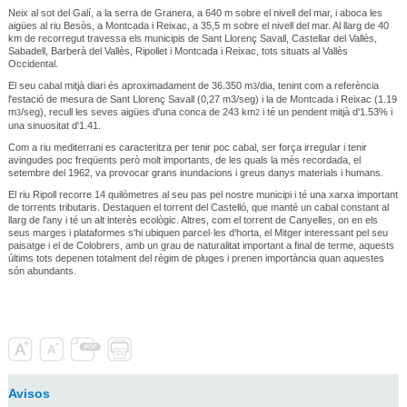
Neix al sot del Galí, a la serra de Granera, a 640 m sobre el nivell del mar, i aboca les
aigües al riu Besòs, a Montcada i Reixac, a 35,5 m sobre el nivell del mar. Al llarg de 40
km de recorregut travessa els municipis de Sant Llorenç Savall, Castellar del Vallès,
Sabadell, Barberà del Vallès, Ripollet i Montcada i Reixac, tots situats al Vallès
Occidental.
El seu cabal mitjà diari és aproximadament de 36.350 m
/dia, tenint com a referència
3
l'estació de mesura de Sant Llorenç Savall (0,27 m3/seg) i la de Montcada i Reixac (1.19
m
/seg), recull les seves aigües d'una conca de 243 km
i té un pendent mitjà d'1.53% i
3
2
una sinuositat d'1.41.
Com a riu mediterrani es caracteritza per tenir poc cabal, ser força irregular i tenir
avingudes poc freqüents però molt importants, de les quals la més recordada, el
setembre del 1962, va provocar grans inundacions i greus danys materials i humans.
El riu Ripoll recorre 14 quilòmetres al seu pas pel nostre municipi i té una xarxa important
de torrents tributaris. Destaquen el torrent del Castelló, que manté un cabal constant al
llarg de l'any i té un alt interès ecològic. Altres, com el torrent de Canyelles, on en els
seus marges i plataformes s'hi ubiquen parcel·les d'horta, el Mitger interessant pel seu
paisatge i el de Colobrers, amb un grau de naturalitat important a final de terme, aquests
últims tots depenen totalment del règim de pluges i prenen importància quan aquestes
són abundants.
Avisos