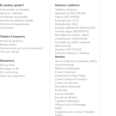
Et podem ajudar?
Adreces i telèfons
Com arribar a Castellar
Telèfons d'interès
Adreces i telèfons
Ajuntament (937144040)
Farmàcies de guàrdia
Policia (937144830)
Horaris de transport públic
Emergències (112)
Reserva d'equipaments
Ambulàncies (061)
Cita prèvia
Avaries enllumenat (686216138)
Avaries aigua (900304070)
Recollida de mobles i altres
Tràmits Freqüents
voluminosos (900150140)
Instància genèrica
Recollida de restes vegetals
Bústia oberta
(900150140)
Subvencions per a la contractació
Tanatori (937471203)
Tots els tràmits
Totes les adreces i telèfons
Serveis
Situacions
Servei d'Atenció Ciutadana (SAC)
Arxiu Municipal
Busco feina
Biblioteca Municipal
He tingut un fill
Casal Catalunya
Em vull formar
Casal d'Avis Plaça Major
Totes les situacions
Centre d'Atenció Primària
Centre de Serveis
Deixalleria Municipal
El Mirador
Escola d'Adults
Escola de Música
Ludoteca Municipal
Oficina Local d'Habitatge
OMIC
Organisme de Gestió Tributària
PIPAD