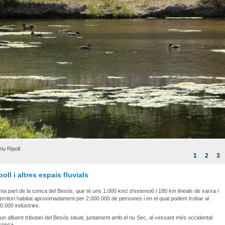
iu Ripoll
1
2
3
poll i altres espais fluvials
orma part de la conca del Besòs, que té uns 1.000 km
d'extensió i 180 km lineals de xarxa i
2
erritori habitat aproximadament per 2.000.000 de persones i en el qual podem trobar al
10.000 indústries.
 un afluent tributari del Besòs situat, juntament amb el riu Sec, al vessant més occidental
conca.