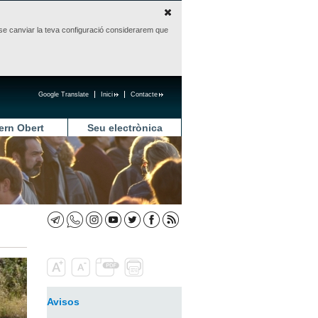
sense canviar la teva configuració considerarem que
Google Translate
Inici
Contacte
ern Obert
Seu electrònica
Avisos