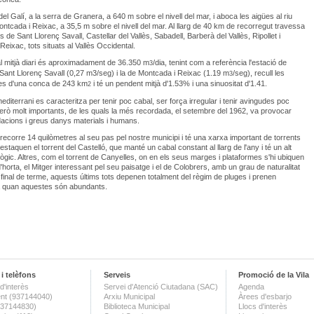
del Galí, a la serra de Granera, a 640 m sobre el nivell del mar, i aboca les aigües al riu
ntcada i Reixac, a 35,5 m sobre el nivell del mar. Al llarg de 40 km de recorregut travessa
s de Sant Llorenç Savall, Castellar del Vallès, Sabadell, Barberà del Vallès, Ripollet i
Reixac, tots situats al Vallès Occidental.
l mitjà diari és aproximadament de 36.350 m
/dia, tenint com a referència l'estació de
3
ant Llorenç Savall (0,27 m3/seg) i la de Montcada i Reixac (1.19 m
/seg), recull les
3
es d'una conca de 243 km
i té un pendent mitjà d'1.53% i una sinuositat d'1.41.
2
editerrani es caracteritza per tenir poc cabal, ser força irregular i tenir avingudes poc
erò molt importants, de les quals la més recordada, el setembre del 1962, va provocar
acions i greus danys materials i humans.
l recorre 14 quilòmetres al seu pas pel nostre municipi i té una xarxa important de torrents
Destaquen el torrent del Castelló, que manté un cabal constant al llarg de l'any i té un alt
lògic. Altres, com el torrent de Canyelles, on en els seus marges i plataformes s'hi ubiquen
'horta, el Mitger interessant pel seu paisatge i el de Colobrers, amb un grau de naturalitat
 final de terme, aquests últims tots depenen totalment del règim de pluges i prenen
a quan aquestes són abundants.
i telèfons
Serveis
Promoció de la Vila
d'interès
Servei d'Atenció Ciutadana (SAC)
Agenda
nt (937144040)
Arxiu Municipal
Àrees d'esbarjo
(937144830)
Biblioteca Municipal
Llocs d'interès