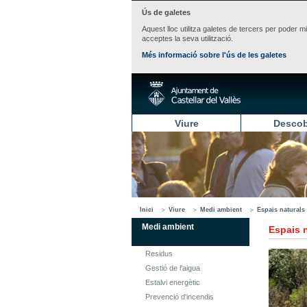
Ús de galetes
Aquest lloc utilitza galetes de tercers per poder m
acceptes la seva utilització.
Més informació sobre l'ús de les galetes
Viure
Descob
Inici
Viure
Medi ambient
Espais naturals
Medi ambient
Espais 
Residus
Gestió de l'aigua
Estalvi energètic
Prevenció d'incendis