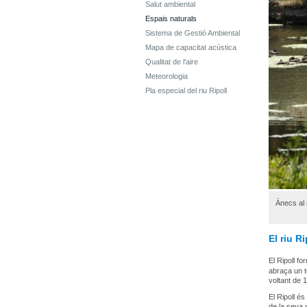
Salut ambiental
Espais naturals
Sistema de Gestió Ambiental
Mapa de capacitat acústica
Qualitat de l'aire
Meteorologia
Pla especial del riu Ripoll
Ànecs al r
El riu Ri
El Ripoll f
abraça un t
voltant de 
El Ripoll és
de la seva 