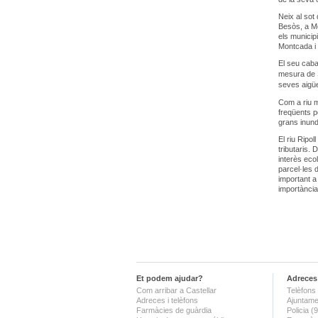
Neix al sot 
Besòs, a Mo
els municipi
Montcada i 
El seu caba
mesura de S
seves aigü
Com a riu m
freqüents p
grans inund
El riu Ripol
tributaris. 
interès eco
parcel·les d
important a
importànci
Et podem ajudar?
Adreces 
Com arribar a Castellar
Telèfons 
Adreces i telèfons
Ajuntame
Farmàcies de guàrdia
Policia 