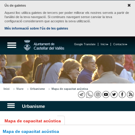
Ús de galetes
Aquest lloc utilitza galetes de tercers per poder millorar els nostres serveis a partir de
l'anàlisi de la teva navegació. Si continues navegant sense canviar la teva
configuració considerarem que acceptes la seva utilització.
Més informació sobre l'ús de les galetes
Google Translate
Inici
Contacte
Inici
Viure
Urbanisme
Mapa de capacitat acústica
Urbanisme
Mapa de capacitat acústica
Mapa de capacitat acústica