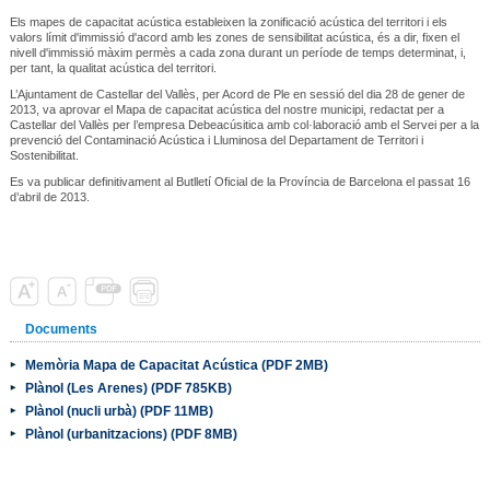
Els mapes de capacitat acústica estableixen la zonificació acústica del territori i els
valors límit d'immissió d'acord amb les zones de sensibilitat acústica, és a dir, fixen el
nivell d'immissió màxim permès a cada zona durant un període de temps determinat, i,
per tant, la qualitat acústica del territori.
L’Ajuntament de Castellar del Vallès, per Acord de Ple en sessió del dia 28 de gener de
2013, va aprovar el Mapa de capacitat acústica del nostre municipi, redactat per a
Castellar del Vallès per l’empresa Debeacúsitica amb col·laboració amb el Servei per a la
prevenció del Contaminació Acústica i Lluminosa del Departament de Territori i
Sostenibilitat.
Es va publicar definitivament al Butlletí Oficial de la Província de Barcelona el passat 16
d’abril de 2013.
Documents
Memòria Mapa de Capacitat Acústica (PDF 2MB)
Plànol (Les Arenes) (PDF 785KB)
Plànol (nucli urbà) (PDF 11MB)
Plànol (urbanitzacions) (PDF 8MB)