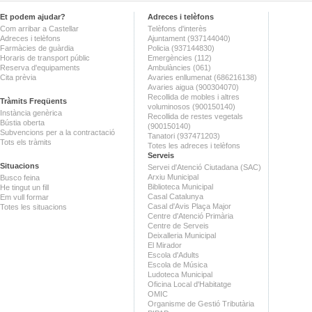
Et podem ajudar?
Adreces i telèfons
Com arribar a Castellar
Telèfons d'interès
Adreces i telèfons
Ajuntament (937144040)
Farmàcies de guàrdia
Policia (937144830)
Horaris de transport públic
Emergències (112)
Reserva d'equipaments
Ambulàncies (061)
Cita prèvia
Avaries enllumenat (686216138)
Avaries aigua (900304070)
Recollida de mobles i altres
Tràmits Freqüents
voluminosos (900150140)
Instància genèrica
Recollida de restes vegetals
Bústia oberta
(900150140)
Subvencions per a la contractació
Tanatori (937471203)
Tots els tràmits
Totes les adreces i telèfons
Serveis
Situacions
Servei d'Atenció Ciutadana (SAC)
Arxiu Municipal
Busco feina
Biblioteca Municipal
He tingut un fill
Casal Catalunya
Em vull formar
Casal d'Avis Plaça Major
Totes les situacions
Centre d'Atenció Primària
Centre de Serveis
Deixalleria Municipal
El Mirador
Escola d'Adults
Escola de Música
Ludoteca Municipal
Oficina Local d'Habitatge
OMIC
Organisme de Gestió Tributària