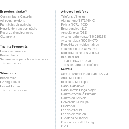
Et podem ajudar?
Adreces i telèfons
Com arribar a Castellar
Telèfons d'interès
Adreces i telèfons
Ajuntament (937144040)
Farmàcies de guàrdia
Policia (937144830)
Horaris de transport públic
Emergències (112)
Reserva d'equipaments
Ambulàncies (061)
Cita prèvia
Avaries enllumenat (686216138)
Avaries aigua (900304070)
Recollida de mobles i altres
Tràmits Freqüents
voluminosos (900150140)
Instància genèrica
Recollida de restes vegetals
Bústia oberta
(900150140)
Subvencions per a la contractació
Tanatori (937471203)
Tots els tràmits
Totes les adreces i telèfons
Serveis
Situacions
Servei d'Atenció Ciutadana (SAC)
Arxiu Municipal
Busco feina
Biblioteca Municipal
He tingut un fill
Casal Catalunya
Em vull formar
Casal d'Avis Plaça Major
Totes les situacions
Centre d'Atenció Primària
Centre de Serveis
Deixalleria Municipal
El Mirador
Escola d'Adults
Escola de Música
Ludoteca Municipal
Oficina Local d'Habitatge
OMIC