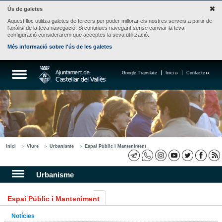
Ús de galetes
Aquest lloc utilitza galetes de tercers per poder millorar els nostres serveis a partir de
l'anàlisi de la teva navegació. Si continues navegant sense canviar la teva
configuració considerarem que acceptes la seva utilització.
Més informació sobre l'ús de les galetes
Google Translate
Inici
Contacte
Inici
Viure
Urbanisme
Espai Públic i Manteniment
Urbanisme
Espai Públic i Manteniment
Notícies