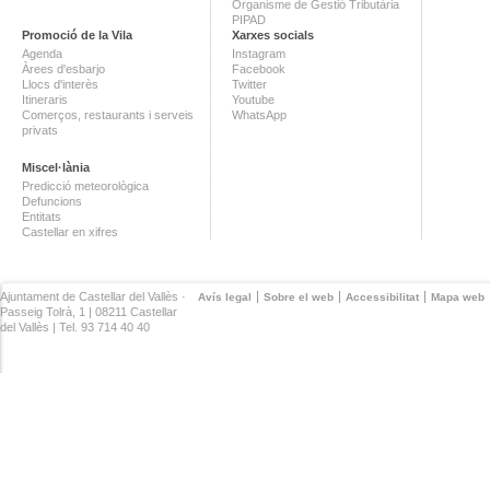
Organisme de Gestió Tributària
PIPAD
Promoció de la Vila
Xarxes socials
Agenda
Instagram
Àrees d'esbarjo
Facebook
Llocs d'interès
Twitter
Itineraris
Youtube
Comerços, restaurants i serveis
WhatsApp
privats
Miscel·lània
Predicció meteorològica
Defuncions
Entitats
Castellar en xifres
Ajuntament de Castellar del Vallès ·
Avís legal
Sobre el web
Accessibilitat
Mapa web
Passeig Tolrà, 1 | 08211 Castellar
del Vallès | Tel. 93 714 40 40