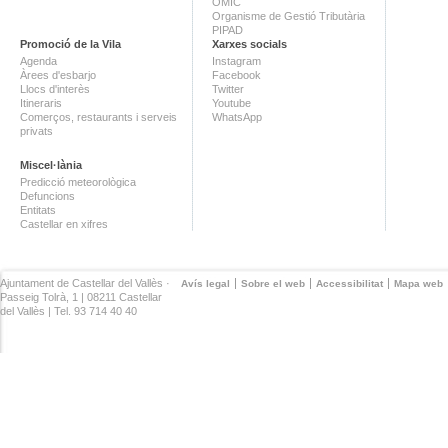
OMIC
Organisme de Gestió Tributària
PIPAD
Promoció de la Vila
Xarxes socials
Agenda
Instagram
Àrees d'esbarjo
Facebook
Llocs d'interès
Twitter
Itineraris
Youtube
Comerços, restaurants i serveis
WhatsApp
privats
Miscel·lània
Predicció meteorològica
Defuncions
Entitats
Castellar en xifres
Ajuntament de Castellar del Vallès ·
Avís legal
Sobre el web
Accessibilitat
Mapa web
Passeig Tolrà, 1 | 08211 Castellar
del Vallès | Tel. 93 714 40 40