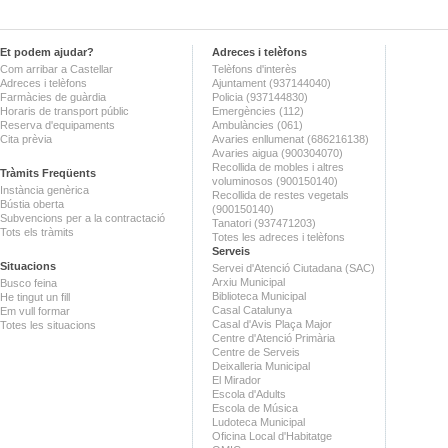
Et podem ajudar?
Adreces i telèfons
Com arribar a Castellar
Telèfons d'interès
Adreces i telèfons
Ajuntament (937144040)
Farmàcies de guàrdia
Policia (937144830)
Horaris de transport públic
Emergències (112)
Reserva d'equipaments
Ambulàncies (061)
Cita prèvia
Avaries enllumenat (686216138)
Avaries aigua (900304070)
Recollida de mobles i altres
Tràmits Freqüents
voluminosos (900150140)
Instància genèrica
Recollida de restes vegetals
Bústia oberta
(900150140)
Subvencions per a la contractació
Tanatori (937471203)
Tots els tràmits
Totes les adreces i telèfons
Serveis
Situacions
Servei d'Atenció Ciutadana (SAC)
Arxiu Municipal
Busco feina
Biblioteca Municipal
He tingut un fill
Casal Catalunya
Em vull formar
Casal d'Avis Plaça Major
Totes les situacions
Centre d'Atenció Primària
Centre de Serveis
Deixalleria Municipal
El Mirador
Escola d'Adults
Escola de Música
Ludoteca Municipal
Oficina Local d'Habitatge