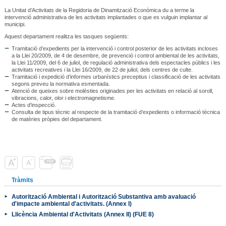
La Unitat d’Activitats de la Regidoria de Dinamització Econòmica du a terme la
intervenció administrativa de les activitats implantades o que es vulguin implantar al
municipi.
Aquest departament realitza les tasques següents:
Tramitació d’expedients per la intervenció i control posterior de les activitats incloses
a la Llei 20/2009, de 4 de desembre, de prevenció i control ambiental de les activitats,
la Llei 11/2009, del 6 de juliol, de regulació administrativa dels espectacles públics i les
activitats recreatives i la Llei 16/2009, de 22 de juliol, dels centres de culte.
Tramitació i expedició d’informes urbanístics preceptius i classificació de les activitats
segons preveu la normativa esmentada.
Atenció de queixes sobre molèsties originades per les activitats en relació al soroll,
vibracions, calor, olor i electromagnetisme.
Actes d’inspecció.
Consulta de tipus tècnic al respecte de la tramitació d’expedients o informació tècnica
de matèries pròpies del departament.
Tràmits
Autorització Ambiental i Autorització Substantiva amb avaluació
d'impacte ambiental d'activitats. (Annex I)
Llicència Ambiental d'Activitats (Annex II) (FUE 8)