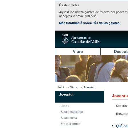
Ús de galetes
Aquest lloc utilitza galetes de tercers per poder m
acceptes la seva utilització.
Més informació sobre l'ús de les galetes
Viure
Descob
Inici
Viure
Joventut
Joventut
Joventu
Lleure
Criteris
Busco habitatge
Resulta
Busco feina
Em vull formar
Què cal