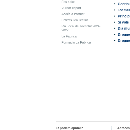
Fes salut
Contin
Vull fer esport
Tot men
Accés a internet
Princip
Entitats i col·lectius
Si vols
Pla Local de Joventut 2024-
Dia mu
2027
Drogues
La Fàbrica
Drogue
Formació La Fàbrica
Et podem ajudar?
Adreces 