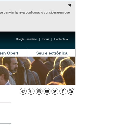
sense canviar la teva configuració considerarem que
Google Translate
Inici
Contacte
ern Obert
Seu electrònica