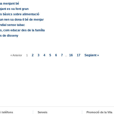
ua menjant bé
jant es va fent gran
is bàsics sobre alimentació
 un nen sa dona-li bé de menjar
ndial sense tabac
, com educar des de la família
s de disseny
2
3
4
5
6
7
16
17
Següent »
« Anterior
1
...
i telèfons
Serveis
Promoció de la Vila