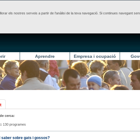
illorar els nostres serveis a partir de l'anàlisi de la teva navegació. Si continues navegant 
rir
Aprendre
Empresa i ocupació
Gov
t
 de cerca:
t:
130 programes
 saber sobre gats i gossos?