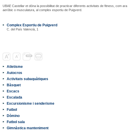
UBAE Castellar et dóna la possibilitat de practicar diferents activitats de fitness, com ara
aeròbic o musculatura, al complex esportiu de Puigverd.
Complex Esportiu de Puigverd
C. del País Valencià, 1
Atletisme
Autocros
Activitats subaquàtiques
Bàsquet
Escacs
Escalada
Excursionisme i senderisme
Futbol
Dòmino
Futbol sala
Gimnàstica manteniment