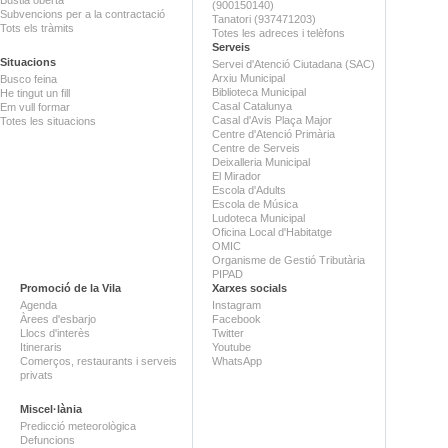
(900150140)
Subvencions per a la contractació
Tanatori (937471203)
Tots els tràmits
Totes les adreces i telèfons
Serveis
Situacions
Servei d'Atenció Ciutadana (SAC)
Arxiu Municipal
Busco feina
Biblioteca Municipal
He tingut un fill
Casal Catalunya
Em vull formar
Casal d'Avis Plaça Major
Totes les situacions
Centre d'Atenció Primària
Centre de Serveis
Deixalleria Municipal
El Mirador
Escola d'Adults
Escola de Música
Ludoteca Municipal
Oficina Local d'Habitatge
OMIC
Organisme de Gestió Tributària
PIPAD
Promoció de la Vila
Xarxes socials
Agenda
Instagram
Àrees d'esbarjo
Facebook
Llocs d'interès
Twitter
Itineraris
Youtube
Comerços, restaurants i serveis
WhatsApp
privats
Miscel·lània
Predicció meteorològica
Defuncions