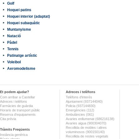
Golf
Hoquei patins
Hoquei interior (adaptat)
Hoquei subaquàtic
Muntanyisme
Natació
Pàdel
Tennis
Patinatge artístic
Voleibol
Aeromodelisme
Et podem ajudar?
Adreces i telèfons
Com arribar a Castellar
Telèfons d'interès
Adreces i telèfons
Ajuntament (937144040)
Farmàcies de guàrdia
Policia (937144830)
Horaris de transport públic
Emergències (112)
Reserva d'equipaments
Ambulàncies (061)
Cita prèvia
Avaries enllumenat (686216138)
Avaries aigua (900304070)
Recollida de mobles i altres
Tràmits Freqüents
voluminosos (900150140)
Instància genèrica
Recollida de restes vegetals
Bústia oberta