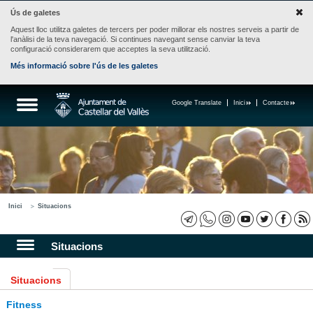
Ús de galetes
Aquest lloc utilitza galetes de tercers per poder millorar els nostres serveis a partir de
l'anàlisi de la teva navegació. Si continues navegant sense canviar la teva
configuració considerarem que acceptes la seva utilització.
Més informació sobre l'ús de les galetes
Google Translate
Inici
Contacte
Inici
Situacions
Situacions
Situacions
Fitness