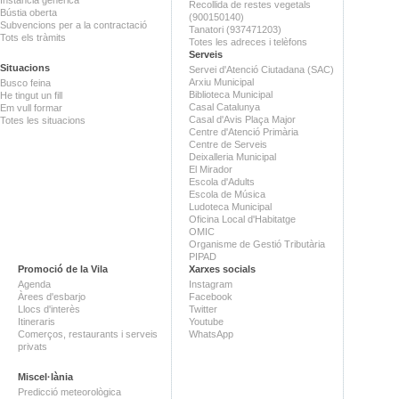
Recollida de restes vegetals
Bústia oberta
(900150140)
Subvencions per a la contractació
Tanatori (937471203)
Tots els tràmits
Totes les adreces i telèfons
Serveis
Situacions
Servei d'Atenció Ciutadana (SAC)
Arxiu Municipal
Busco feina
Biblioteca Municipal
He tingut un fill
Casal Catalunya
Em vull formar
Casal d'Avis Plaça Major
Totes les situacions
Centre d'Atenció Primària
Centre de Serveis
Deixalleria Municipal
El Mirador
Escola d'Adults
Escola de Música
Ludoteca Municipal
Oficina Local d'Habitatge
OMIC
Organisme de Gestió Tributària
PIPAD
Promoció de la Vila
Xarxes socials
Agenda
Instagram
Àrees d'esbarjo
Facebook
Llocs d'interès
Twitter
Itineraris
Youtube
Comerços, restaurants i serveis
WhatsApp
privats
Miscel·lània
Predicció meteorològica