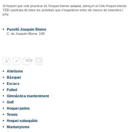
Si l'esport que vols practicar és l'hoquei interior adaptat, adreça't al Club Hoquei Interior
TEB i participa de totes les activitats que s'organitzen entre els mesos de setembre i
juny.
Pavelló Joaquim Blume
C. de Joaquim Blume, 15B
Atletisme
Bàsquet
Escacs
Futbol
Gimnàstica manteniment
Golf
Hoquei patins
Tennis
Hoquei subaquàtic
Muntanyisme