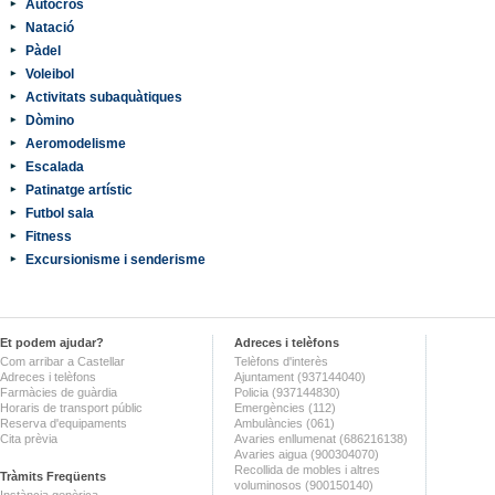
Autocros
Natació
Pàdel
Voleibol
Activitats subaquàtiques
Dòmino
Aeromodelisme
Escalada
Patinatge artístic
Futbol sala
Fitness
Excursionisme i senderisme
Et podem ajudar?
Adreces i telèfons
Com arribar a Castellar
Telèfons d'interès
Adreces i telèfons
Ajuntament (937144040)
Farmàcies de guàrdia
Policia (937144830)
Horaris de transport públic
Emergències (112)
Reserva d'equipaments
Ambulàncies (061)
Cita prèvia
Avaries enllumenat (686216138)
Avaries aigua (900304070)
Recollida de mobles i altres
Tràmits Freqüents
voluminosos (900150140)
Instància genèrica