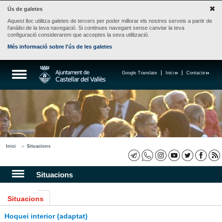
Ús de galetes
Aquest lloc utilitza galetes de tercers per poder millorar els nostres serveis a partir de
l'anàlisi de la teva navegació. Si continues navegant sense canviar la teva
configuració considerarem que acceptes la seva utilització.
Més informació sobre l'ús de les galetes
Google Translate
Inici
Contacte
Inici
Situacions
Situacions
Situacions
Hoquei interior (adaptat)