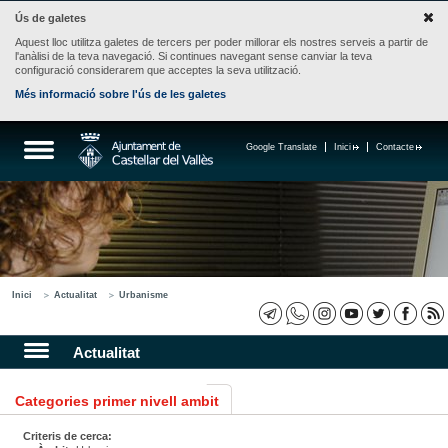
Ús de galetes
Aquest lloc utilitza galetes de tercers per poder millorar els nostres serveis a partir de
l'anàlisi de la teva navegació. Si continues navegant sense canviar la teva
configuració considerarem que acceptes la seva utilització.
Més informació sobre l'ús de les galetes
Google Translate
Inici
Contacte
Inici
Actualitat
Urbanisme
Actualitat
Categories primer nivell ambit
Criteris de cerca: