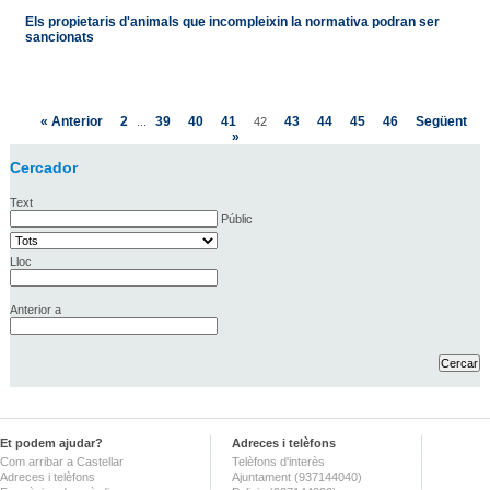
Els propietaris d'animals que incompleixin la normativa podran ser
sancionats
« Anterior
2
39
40
41
43
44
45
46
Següent
...
42
»
Cercador
Text
Públic
Lloc
Anterior a
Et podem ajudar?
Adreces i telèfons
Com arribar a Castellar
Telèfons d'interès
Adreces i telèfons
Ajuntament (937144040)