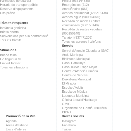
Farmàcies de guàrdia
Policia (937144830)
Horaris de transport públic
Emergències (112)
Reserva d'equipaments
Ambulàncies (061)
Cita prèvia
Avaries enllumenat (686216138)
Avaries aigua (900304070)
Recollida de mobles i altres
Tràmits Freqüents
voluminosos (900150140)
Instància genèrica
Recollida de restes vegetals
Bústia oberta
(900150140)
Subvencions per a la contractació
Tanatori (937471203)
Tots els tràmits
Totes les adreces i telèfons
Serveis
Situacions
Servei d'Atenció Ciutadana (SAC)
Arxiu Municipal
Busco feina
Biblioteca Municipal
He tingut un fill
Casal Catalunya
Em vull formar
Casal d'Avis Plaça Major
Totes les situacions
Centre d'Atenció Primària
Centre de Serveis
Deixalleria Municipal
El Mirador
Escola d'Adults
Escola de Música
Ludoteca Municipal
Oficina Local d'Habitatge
OMIC
Organisme de Gestió Tributària
PIPAD
Promoció de la Vila
Xarxes socials
Agenda
Instagram
Àrees d'esbarjo
Facebook
Llocs d'interès
Twitter