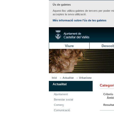
Ús de galetes
Aquest lloc utilitza galetes de tercers per poder m
acceptes la seva utilització.
Més informació sobre l'ús de les galetes
Viure
Descob
Inici
Actualitat
Urbanisme
Actualitat
Categori
Ajuntament
Criteris
Àmbi
Benestar social
Comerç
Resulta
Comunicació