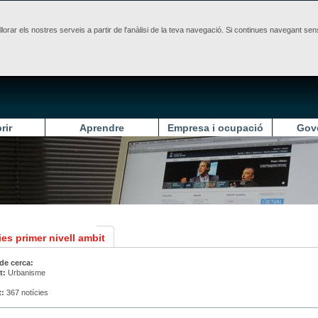
illorar els nostres serveis a partir de l'anàlisi de la teva navegació. Si continues navegant 
rir
Aprendre
Empresa i ocupació
Gov
es primer nivell ambit
 de cerca:
t:
Urbanisme
t:
367 notícies