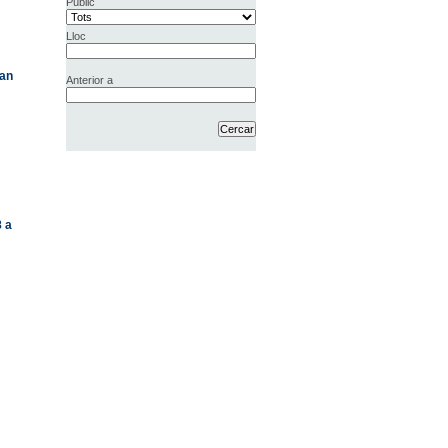
Públic
Lloc
uan
Anterior a
8 a