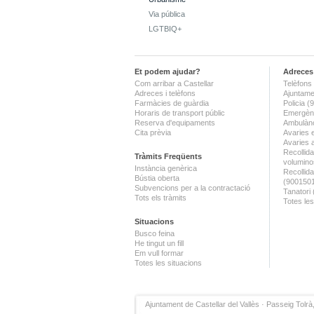
Via pública
LGTBIQ+
Et podem ajudar?
Adreces 
Com arribar a Castellar
Telèfons 
Adreces i telèfons
Ajuntame
Farmàcies de guàrdia
Policia 
Horaris de transport públic
Emergènc
Reserva d'equipaments
Ambulànc
Cita prèvia
Avaries 
Avaries 
Recollida
Tràmits Freqüents
volumino
Instància genèrica
Recollid
Bústia oberta
(900150
Subvencions per a la contractació
Tanatori
Tots els tràmits
Totes les
Situacions
Busco feina
He tingut un fill
Em vull formar
Totes les situacions
Ajuntament de Castellar del Vallès · Passeig Tolrà,