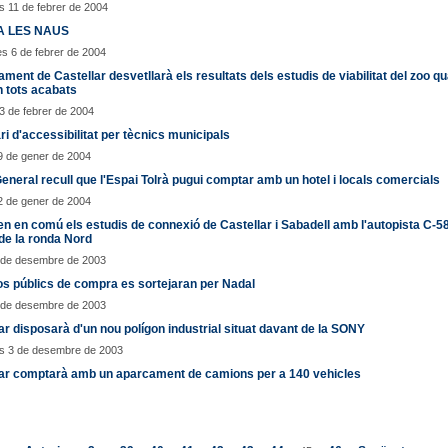
 11 de febrer de 2004
A LES NAUS
s 6 de febrer de 2004
ament de Castellar desvetllarà els resultats dels estudis de viabilitat del zoo q
n tots acabats
3 de febrer de 2004
i d'accessibilitat per tècnics municipals
9 de gener de 2004
General recull que l'Espai Tolrà pugui comptar amb un hotel i locals comercials
2 de gener de 2004
n en comú els estudis de connexió de Castellar i Sabadell amb l'autopista C-5
de la ronda Nord
4 de desembre de 2003
os públics de compra es sortejaran per Nadal
4 de desembre de 2003
ar disposarà d'un nou polígon industrial situat davant de la SONY
s 3 de desembre de 2003
lar comptarà amb un aparcament de camions per a 140 vehicles