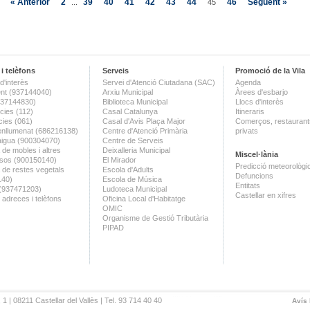
« Anterior
2
39
40
41
42
43
44
46
Següent »
...
45
i telèfons
Serveis
Promoció de la Vila
d'interès
Servei d'Atenció Ciutadana (SAC)
Agenda
nt (937144040)
Arxiu Municipal
Àrees d'esbarjo
(937144830)
Biblioteca Municipal
Llocs d'interès
ies (112)
Casal Catalunya
Itineraris
ies (061)
Casal d'Avis Plaça Major
Comerços, restaurants
enllumenat (686216138)
Centre d'Atenció Primària
privats
aigua (900304070)
Centre de Serveis
 de mobles i altres
Deixalleria Municipal
Miscel·lània
sos (900150140)
El Mirador
Predicció meteorològi
a de restes vegetals
Escola d'Adults
Defuncions
140)
Escola de Música
Entitats
 (937471203)
Ludoteca Municipal
Castellar en xifres
 adreces i telèfons
Oficina Local d'Habitatge
OMIC
Organisme de Gestió Tributària
PIPAD
 1 | 08211 Castellar del Vallès | Tel. 93 714 40 40
Avís 