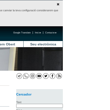
sense canviar la teva configuració considerarem que
Google Translate
Inici
Contacte
ern Obert
Seu electrònica
Cercador
Text