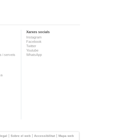
Xarxes socials
Instagram
Facebook
Twitter
Youtube
 i serveis
WhatsApp
ca
legal
Sobre el web
Accessibilitat
Mapa web