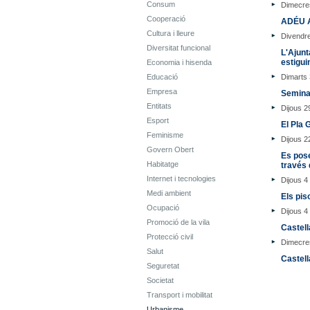
Consum
Dimecres
Cooperació
ADÉU 
Cultura i lleure
Divendre
Diversitat funcional
L'Ajunt
estigui
Economia i hisenda
Educació
Dimarts 
Empresa
Seminar
Entitats
Dijous 2
Esport
El Pla 
Feminisme
Dijous 2
Govern Obert
Es pose
Habitatge
través 
Internet i tecnologies
Dijous 
Medi ambient
Els pis
Ocupació
Dijous 
Promoció de la vila
Castell
Protecció civil
Dimecre
Salut
Castel
Seguretat
Societat
Transport i mobilitat
Urbanisme