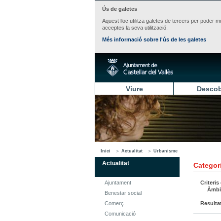
Ús de galetes
Aquest lloc utilitza galetes de tercers per poder m
acceptes la seva utilització.
Més informació sobre l'ús de les galetes
Viure
Descob
Inici
Actualitat
Urbanisme
Actualitat
Categori
Ajuntament
Criteris
Àmbi
Benestar social
Comerç
Resulta
Comunicació