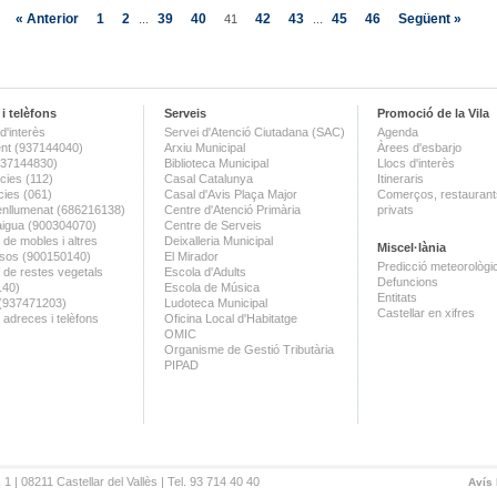
« Anterior
1
2
39
40
42
43
45
46
Següent »
...
41
...
i telèfons
Serveis
Promoció de la Vila
d'interès
Servei d'Atenció Ciutadana (SAC)
Agenda
nt (937144040)
Arxiu Municipal
Àrees d'esbarjo
(937144830)
Biblioteca Municipal
Llocs d'interès
ies (112)
Casal Catalunya
Itineraris
ies (061)
Casal d'Avis Plaça Major
Comerços, restaurants
enllumenat (686216138)
Centre d'Atenció Primària
privats
aigua (900304070)
Centre de Serveis
 de mobles i altres
Deixalleria Municipal
Miscel·lània
sos (900150140)
El Mirador
Predicció meteorològi
a de restes vegetals
Escola d'Adults
Defuncions
140)
Escola de Música
Entitats
 (937471203)
Ludoteca Municipal
Castellar en xifres
 adreces i telèfons
Oficina Local d'Habitatge
OMIC
Organisme de Gestió Tributària
PIPAD
 1 | 08211 Castellar del Vallès | Tel. 93 714 40 40
Avís 