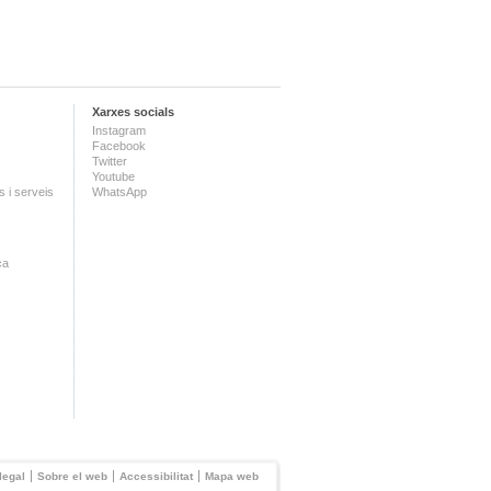
Xarxes socials
Instagram
Facebook
Twitter
Youtube
 i serveis
WhatsApp
ca
legal
Sobre el web
Accessibilitat
Mapa web