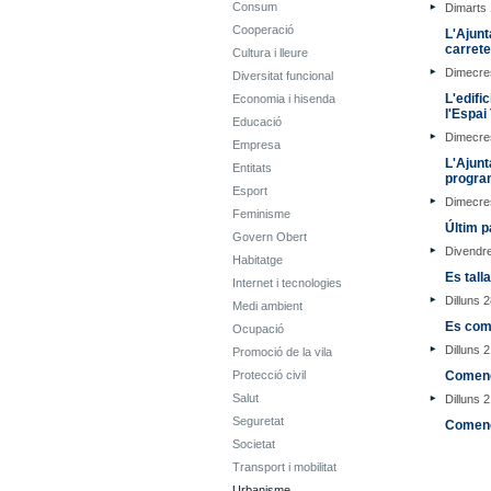
Consum
Dimarts 
Cooperació
L'Ajunt
carret
Cultura i lleure
Dimecres
Diversitat funcional
L'edifi
Economia i hisenda
l'Espai
Educació
Dimecres
Empresa
L'Ajunt
Entitats
program
Esport
Dimecres
Feminisme
Últim p
Govern Obert
Divendr
Habitatge
Es tall
Internet i tecnologies
Dilluns 
Medi ambient
Es come
Ocupació
Dilluns 
Promoció de la vila
Protecció civil
Comence
Salut
Dilluns 
Seguretat
Comença
Societat
Transport i mobilitat
Urbanisme