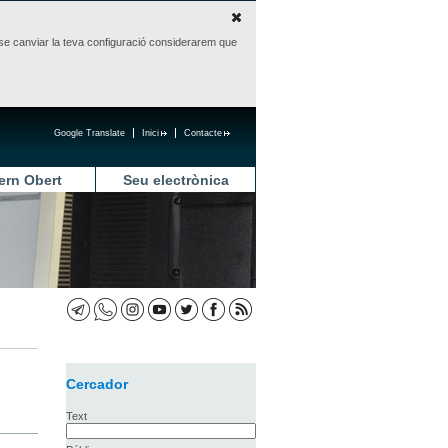
sense canviar la teva configuració considerarem que
Google Translate
Inici
Contacte
ern Obert
Seu electrònica
Cercador
Text