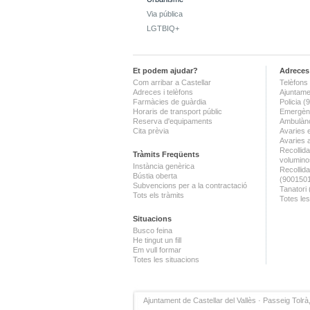
Via pública
LGTBIQ+
Et podem ajudar?
Adreces 
Com arribar a Castellar
Telèfons 
Adreces i telèfons
Ajuntame
Farmàcies de guàrdia
Policia 
Horaris de transport públic
Emergènc
Reserva d'equipaments
Ambulànc
Cita prèvia
Avaries 
Avaries 
Recollida
Tràmits Freqüents
volumino
Instància genèrica
Recollid
Bústia oberta
(900150
Subvencions per a la contractació
Tanatori
Tots els tràmits
Totes les
Situacions
Busco feina
He tingut un fill
Em vull formar
Totes les situacions
Ajuntament de Castellar del Vallès · Passeig Tolrà,