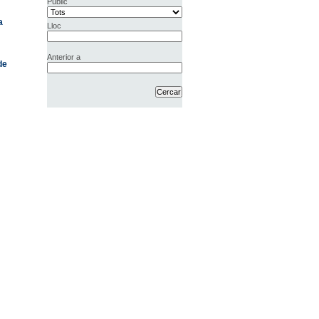
Públic
a
Lloc
Anterior a
de