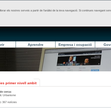
illorar els nostres serveis a partir de l'anàlisi de la teva navegació. Si continues navegant 
rir
Aprendre
Empresa i ocupació
Gov
es primer nivell ambit
 de cerca:
t:
Urbanisme
t:
367 notícies