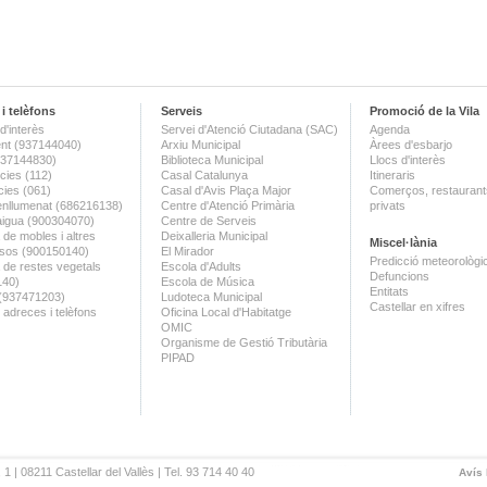
i telèfons
Serveis
Promoció de la Vila
d'interès
Servei d'Atenció Ciutadana (SAC)
Agenda
nt (937144040)
Arxiu Municipal
Àrees d'esbarjo
(937144830)
Biblioteca Municipal
Llocs d'interès
ies (112)
Casal Catalunya
Itineraris
ies (061)
Casal d'Avis Plaça Major
Comerços, restaurants
enllumenat (686216138)
Centre d'Atenció Primària
privats
aigua (900304070)
Centre de Serveis
 de mobles i altres
Deixalleria Municipal
Miscel·lània
sos (900150140)
El Mirador
Predicció meteorològi
a de restes vegetals
Escola d'Adults
Defuncions
140)
Escola de Música
Entitats
 (937471203)
Ludoteca Municipal
Castellar en xifres
 adreces i telèfons
Oficina Local d'Habitatge
OMIC
Organisme de Gestió Tributària
PIPAD
 1 | 08211 Castellar del Vallès | Tel. 93 714 40 40
Avís 