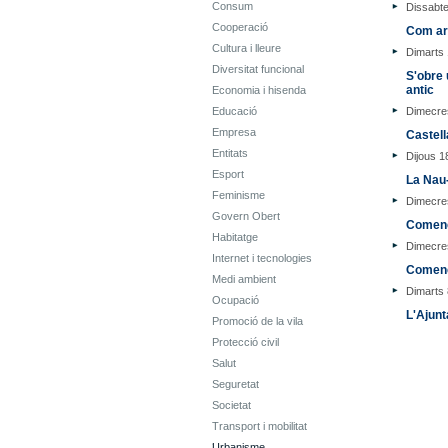
Consum
Dissabt
Cooperació
Com arr
Cultura i lleure
Dimarts
Diversitat funcional
S'obre 
antic
Economia i hisenda
Educació
Dimecres
Empresa
Castell
Entitats
Dijous 1
Esport
La Nau-
Feminisme
Dimecre
Govern Obert
Comença
Habitatge
Dimecres
Internet i tecnologies
Comence
Medi ambient
Dimarts 
Ocupació
L'Ajunt
Promoció de la vila
Protecció civil
Salut
Seguretat
Societat
Transport i mobilitat
Urbanisme