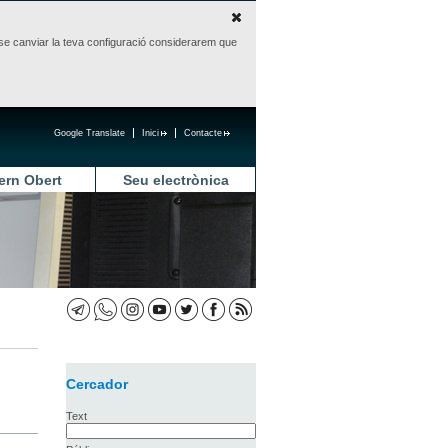
sense canviar la teva configuració considerarem que
Google Translate
Inici
Contacte
ern Obert
Seu electrònica
Cercador
Text