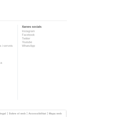
Xarxes socials
Instagram
Facebook
Twitter
Youtube
 i serveis
WhatsApp
ca
legal
Sobre el web
Accessibilitat
Mapa web