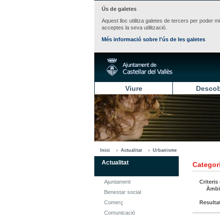
Ús de galetes
Aquest lloc utilitza galetes de tercers per poder m
acceptes la seva utilització.
Més informació sobre l'ús de les galetes
Viure
Descob
Inici
Actualitat
Urbanisme
Actualitat
Categori
Ajuntament
Criteris
Àmbi
Benestar social
Comerç
Resulta
Comunicació