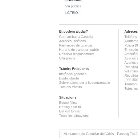
Via pública
LGTBIQ+
Et podem ajudar?
Adreces 
Com arribar a Castellar
Telèfons 
Adreces i telèfons
Ajuntame
Farmàcies de guàrdia
Policia 
Horaris de transport públic
Emergènc
Reserva d'equipaments
Ambulànc
Cita prèvia
Avaries 
Avaries 
Recollida
Tràmits Freqüents
volumino
Instància genèrica
Recollid
Bústia oberta
(900150
Subvencions per a la contractació
Tanatori
Tots els tràmits
Totes les
Situacions
Busco feina
He tingut un fill
Em vull formar
Totes les situacions
Ajuntament de Castellar del Vallès · Passeig Tolrà,