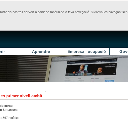
illorar els nostres serveis a partir de l'anàlisi de la teva navegació. Si continues navegant 
rir
Aprendre
Empresa i ocupació
Gov
es primer nivell ambit
 de cerca:
t:
Urbanisme
t:
367 notícies