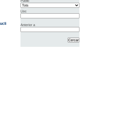
Públic
Lloc
ucli
Anterior a