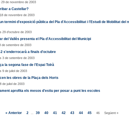
e 29 de novembre de 2003
ibar a Castellar?
 18 de novembre de 2003
un termini d'exposició pública del Pla d'Accessibilitat i l'Estudi de Mobilitat del n
 29 d'octubre de 2003
ar del Vallès presenta el Pla d'Accessibilitat del Municipi
8 de setembre de 2003
2 s'enderrocarà a finals d'octubre
s 3 de setembre de 2003
 la segona fase de l'Espai Tolrà
 9 de juliol de 2003
n les obres de la Plaça dels Horts
8 de juliol de 2003
ament aprofita els mesos d'estiu per posar a punt les escoles
« Anterior
2
39
40
41
42
43
44
45
...
46
Següent »