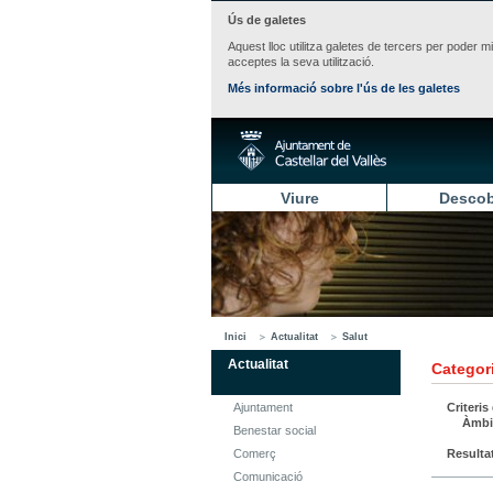
Ús de galetes
Aquest lloc utilitza galetes de tercers per poder m
acceptes la seva utilització.
Més informació sobre l'ús de les galetes
Viure
Descob
Inici
Actualitat
Salut
Actualitat
Categori
Ajuntament
Criteris
Àmbi
Benestar social
Comerç
Resulta
Comunicació