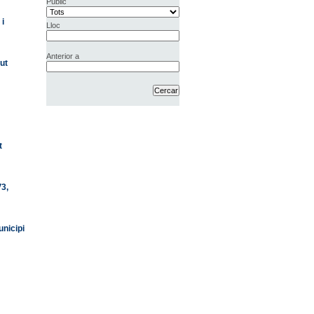
Públic
 i
Lloc
Anterior a
ut
t
V3,
unicipi