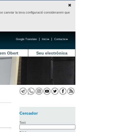
sense canviar la teva configuració considerarem que
Google Translate
Inici
Contacte
ern Obert
Seu electrònica
Cercador
Text