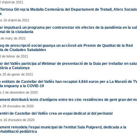
2 d'abril de 2021
Tortosa Gil rep la Medalla Centenària del Departament de Treball, Afers Socials
s
s 16 d'abril de 2021
ar impulsarà un programa per contrarestar els efectes de la pandèmia en la sal
al de la ciutadania
1 de març de 2021
leg de prescripció social guanya un accèssit als Premis de Qualitat de la Red
la de Ciudades Saludables
8 de febrer de 2021
ar del Vallès participa al Webinar de presentació de la Guia per treballar en salu
tària a Catalunya
s 20 de gener de 2021
 entitats de Castellar del Vallès han recaptat 4.844 euros per a La Marató de T
da enguany a la COVID-19
s 2 de desembre de 2020
ament distribuirà tests d’antígens entre les cinc residències de gent gran del m
 28 d'octubre de 2020
ntiri de Castellar del Vallès crea un espai dedicat al dol perinatal
s 16 d'octubre de 2020
ament remodela l’espai municipal de l’entitat Sala Puigverd, dedicada a la
habilitació pediàtrica