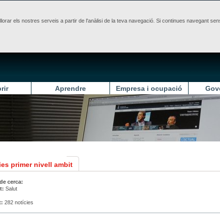
illorar els nostres serveis a partir de l'anàlisi de la teva navegació. Si continues navegant 
rir
Aprendre
Empresa i ocupació
Gov
es primer nivell ambit
 de cerca:
t:
Salut
t:
282 notícies