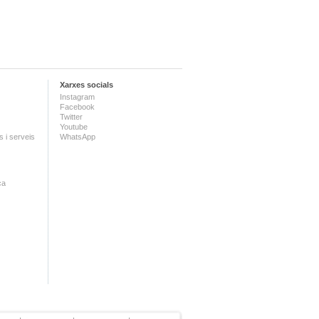
Xarxes socials
Instagram
Facebook
Twitter
Youtube
 i serveis
WhatsApp
ca