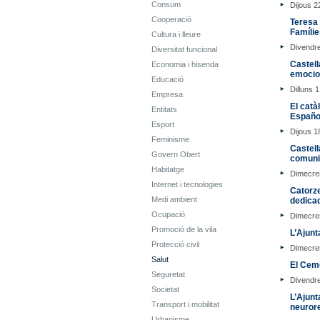
Consum
Dijous 2
Cooperació
Teresa 
Famílie
Cultura i lleure
Divendre
Diversitat funcional
Castell
Economia i hisenda
emocion
Educació
Dilluns 
Empresa
El catà
Entitats
Españo
Esport
Dijous 1
Feminisme
Castell
Govern Obert
comuni
Habitatge
Dimecre
Internet i tecnologies
Catorze
Medi ambient
dedica
Ocupació
Dimecre
Promoció de la vila
L’Ajunt
Protecció civil
Dimecres
Salut
El Ceme
Seguretat
Divendre
Societat
L’Ajunt
Transport i mobilitat
neurore
Urbanisme