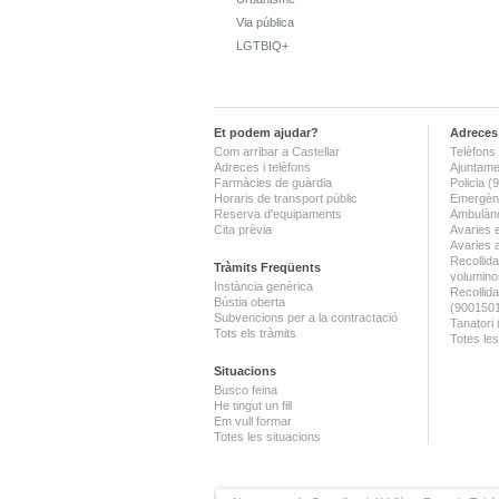
Via pública
LGTBIQ+
Et podem ajudar?
Adreces 
Com arribar a Castellar
Telèfons 
Adreces i telèfons
Ajuntame
Farmàcies de guàrdia
Policia 
Horaris de transport públic
Emergènc
Reserva d'equipaments
Ambulànc
Cita prèvia
Avaries 
Avaries 
Recollida
Tràmits Freqüents
volumino
Instància genèrica
Recollid
Bústia oberta
(900150
Subvencions per a la contractació
Tanatori
Tots els tràmits
Totes les
Situacions
Busco feina
He tingut un fill
Em vull formar
Totes les situacions