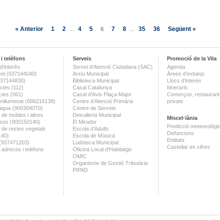
« Anterior
1
2
4
5
7
8
35
36
Següent »
...
6
...
i telèfons
Serveis
Promoció de la Vila
d'interès
Servei d'Atenció Ciutadana (SAC)
Agenda
nt (937144040)
Arxiu Municipal
Àrees d'esbarjo
(937144830)
Biblioteca Municipal
Llocs d'interès
ies (112)
Casal Catalunya
Itineraris
ies (061)
Casal d'Avis Plaça Major
Comerços, restaurants
enllumenat (686216138)
Centre d'Atenció Primària
privats
aigua (900304070)
Centre de Serveis
 de mobles i altres
Deixalleria Municipal
Miscel·lània
sos (900150140)
El Mirador
Predicció meteorològi
a de restes vegetals
Escola d'Adults
Defuncions
140)
Escola de Música
Entitats
 (937471203)
Ludoteca Municipal
Castellar en xifres
 adreces i telèfons
Oficina Local d'Habitatge
OMIC
Organisme de Gestió Tributària
PIPAD