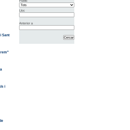
Públic
Lloc
Anterior a
i Sant
perem”
la
ls i
 de