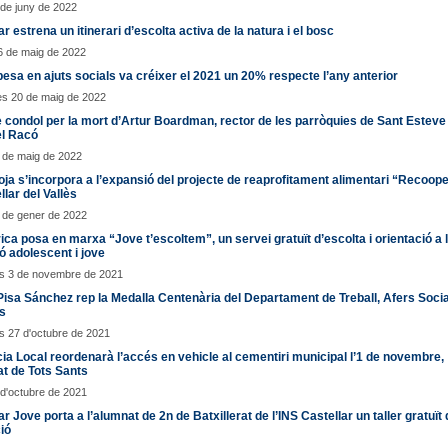
 de juny de 2022
ar estrena un itinerari d’escolta activa de la natura i el bosc
6 de maig de 2022
esa en ajuts socials va créixer el 2021 un 20% respecte l’any anterior
es 20 de maig de 2022
 condol per la mort d’Artur Boardman, rector de les parròquies de Sant Esteve 
el Racó
9 de maig de 2022
ja s’incorpora a l’expansió del projecte de reaprofitament alimentari “Recoo
llar del Vallès
3 de gener de 2022
ica posa en marxa “Jove t’escoltem”, un servei gratuït d’escolta i orientació a 
ó adolescent i jove
s 3 de novembre de 2021
isa Sánchez rep la Medalla Centenària del Departament de Treball, Afers Socia
s
 27 d'octubre de 2021
cia Local reordenarà l’accés en vehicle al cementiri municipal l’1 de novembre,
tat de Tots Sants
 d'octubre de 2021
ar Jove porta a l’alumnat de 2n de Batxillerat de l’INS Castellar un taller gratuït
ió