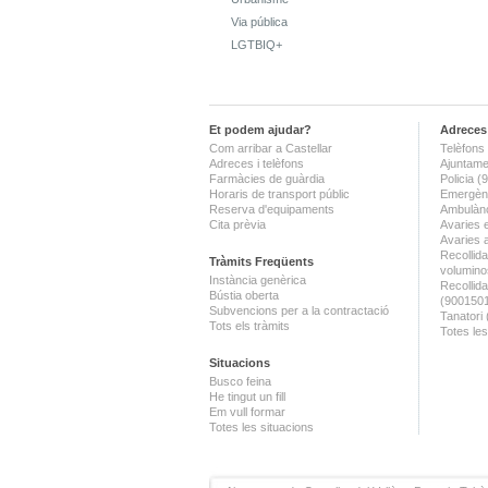
Via pública
LGTBIQ+
Et podem ajudar?
Adreces 
Com arribar a Castellar
Telèfons 
Adreces i telèfons
Ajuntame
Farmàcies de guàrdia
Policia 
Horaris de transport públic
Emergènc
Reserva d'equipaments
Ambulànc
Cita prèvia
Avaries 
Avaries 
Recollida
Tràmits Freqüents
volumino
Instància genèrica
Recollid
Bústia oberta
(900150
Subvencions per a la contractació
Tanatori
Tots els tràmits
Totes les
Situacions
Busco feina
He tingut un fill
Em vull formar
Totes les situacions