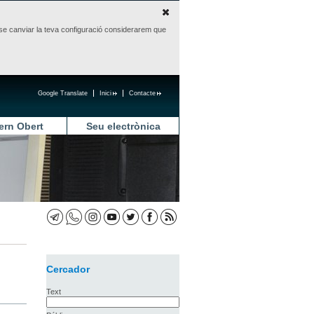
sense canviar la teva configuració considerarem que
Google Translate
Inici
Contacte
ern Obert
Seu electrònica
Cercador
Text