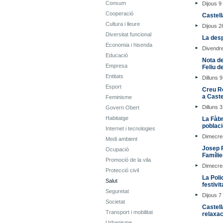
Consum
Dijous 9
Cooperació
Castell
Cultura i lleure
Dijous 2
Diversitat funcional
La desp
Economia i hisenda
Divendr
Educació
Nota de
Empresa
Feliu d
Entitats
Dilluns 
Esport
Creu Ro
a Caste
Feminisme
Dilluns 
Govern Obert
Habitatge
La Fàbr
poblaci
Internet i tecnologies
Dimecre
Medi ambient
Josep P
Ocupació
Famílie
Promoció de la vila
Dimecres
Protecció civil
La Poli
Salut
festivi
Seguretat
Dijous 7
Societat
Castell
Transport i mobilitat
relaxac
Urbanisme