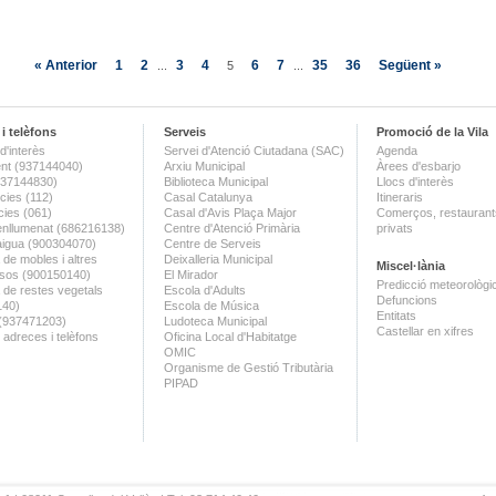
« Anterior
1
2
3
4
6
7
35
36
Següent »
...
5
...
i telèfons
Serveis
Promoció de la Vila
d'interès
Servei d'Atenció Ciutadana (SAC)
Agenda
nt (937144040)
Arxiu Municipal
Àrees d'esbarjo
(937144830)
Biblioteca Municipal
Llocs d'interès
ies (112)
Casal Catalunya
Itineraris
ies (061)
Casal d'Avis Plaça Major
Comerços, restaurants
enllumenat (686216138)
Centre d'Atenció Primària
privats
aigua (900304070)
Centre de Serveis
 de mobles i altres
Deixalleria Municipal
Miscel·lània
sos (900150140)
El Mirador
Predicció meteorològi
a de restes vegetals
Escola d'Adults
Defuncions
140)
Escola de Música
Entitats
 (937471203)
Ludoteca Municipal
Castellar en xifres
 adreces i telèfons
Oficina Local d'Habitatge
OMIC
Organisme de Gestió Tributària
PIPAD