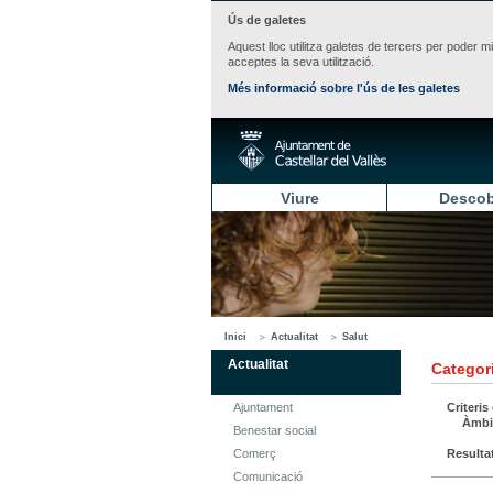
Ús de galetes
Aquest lloc utilitza galetes de tercers per poder m
acceptes la seva utilització.
Més informació sobre l'ús de les galetes
Viure
Descob
Inici
Actualitat
Salut
Actualitat
Categori
Ajuntament
Criteris
Àmbi
Benestar social
Comerç
Resulta
Comunicació