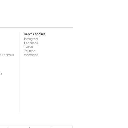
Xarxes socials
Instagram
Facebook
Twitter
Youtube
 i serveis
WhatsApp
ca