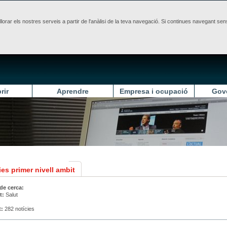
illorar els nostres serveis a partir de l'anàlisi de la teva navegació. Si continues navegant 
rir
Aprendre
Empresa i ocupació
Gov
es primer nivell ambit
 de cerca:
t:
Salut
t:
282 notícies