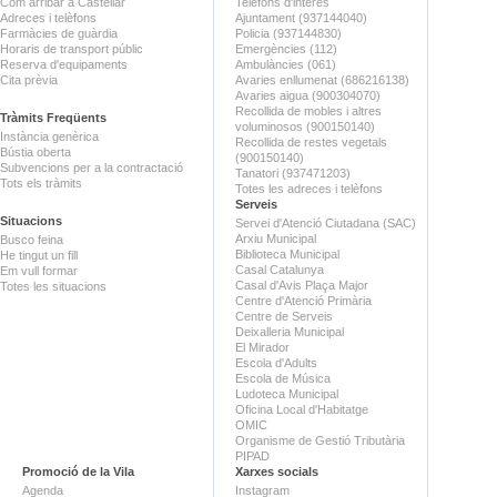
Com arribar a Castellar
Telèfons d'interès
Adreces i telèfons
Ajuntament (937144040)
Farmàcies de guàrdia
Policia (937144830)
Horaris de transport públic
Emergències (112)
Reserva d'equipaments
Ambulàncies (061)
Cita prèvia
Avaries enllumenat (686216138)
Avaries aigua (900304070)
Recollida de mobles i altres
Tràmits Freqüents
voluminosos (900150140)
Instància genèrica
Recollida de restes vegetals
Bústia oberta
(900150140)
Subvencions per a la contractació
Tanatori (937471203)
Tots els tràmits
Totes les adreces i telèfons
Serveis
Situacions
Servei d'Atenció Ciutadana (SAC)
Arxiu Municipal
Busco feina
Biblioteca Municipal
He tingut un fill
Casal Catalunya
Em vull formar
Casal d'Avis Plaça Major
Totes les situacions
Centre d'Atenció Primària
Centre de Serveis
Deixalleria Municipal
El Mirador
Escola d'Adults
Escola de Música
Ludoteca Municipal
Oficina Local d'Habitatge
OMIC
Organisme de Gestió Tributària
PIPAD
Promoció de la Vila
Xarxes socials
Agenda
Instagram