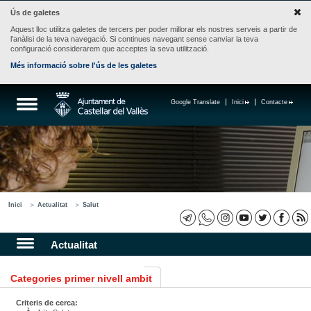
Ús de galetes
Aquest lloc utilitza galetes de tercers per poder millorar els nostres serveis a partir de
l'anàlisi de la teva navegació. Si continues navegant sense canviar la teva
configuració considerarem que acceptes la seva utilització.
Més informació sobre l'ús de les galetes
Google Translate
Inici
Contacte
Inici
Actualitat
Salut
Actualitat
Categories primer nivell ambit
Criteris de cerca: