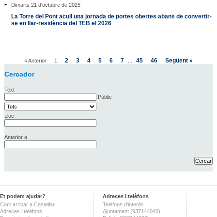
Dimarts 21 d'octubre de 2025
La Torre del Pont acull una jornada de portes obertes abans de convertir-
se en llar-residència del TEB el 2026
2
3
4
5
6
7
45
46
Següent »
« Anterior
1
...
Cercador
Text
Públic
Lloc
Anterior a
Et podem ajudar?
Adreces i telèfons
Com arribar a Castellar
Telèfons d'interès
Adreces i telèfons
Ajuntament (937144040)