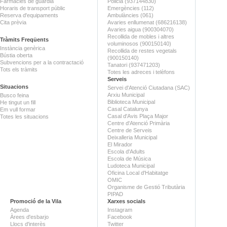
Farmàcies de guàrdia
Policia (937144830)
Horaris de transport públic
Emergències (112)
Reserva d'equipaments
Ambulàncies (061)
Cita prèvia
Avaries enllumenat (686216138)
Avaries aigua (900304070)
Recollida de mobles i altres
Tràmits Freqüents
voluminosos (900150140)
Instància genèrica
Recollida de restes vegetals
Bústia oberta
(900150140)
Subvencions per a la contractació
Tanatori (937471203)
Tots els tràmits
Totes les adreces i telèfons
Serveis
Situacions
Servei d'Atenció Ciutadana (SAC)
Arxiu Municipal
Busco feina
Biblioteca Municipal
He tingut un fill
Casal Catalunya
Em vull formar
Casal d'Avis Plaça Major
Totes les situacions
Centre d'Atenció Primària
Centre de Serveis
Deixalleria Municipal
El Mirador
Escola d'Adults
Escola de Música
Ludoteca Municipal
Oficina Local d'Habitatge
OMIC
Organisme de Gestió Tributària
PIPAD
Promoció de la Vila
Xarxes socials
Agenda
Instagram
Àrees d'esbarjo
Facebook
Llocs d'interès
Twitter