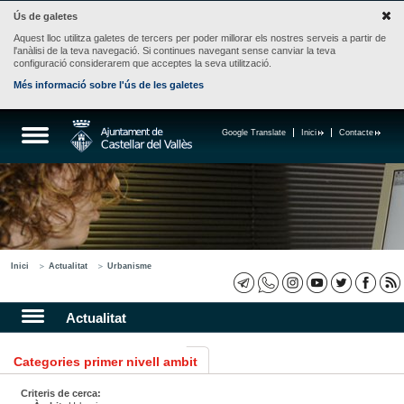
Ús de galetes
Aquest lloc utilitza galetes de tercers per poder millorar els nostres serveis a partir de
l'anàlisi de la teva navegació. Si continues navegant sense canviar la teva
configuració considerarem que acceptes la seva utilització.
Més informació sobre l'ús de les galetes
Google Translate
Inici
Contacte
Inici
Actualitat
Urbanisme
Actualitat
Categories primer nivell ambit
Criteris de cerca: