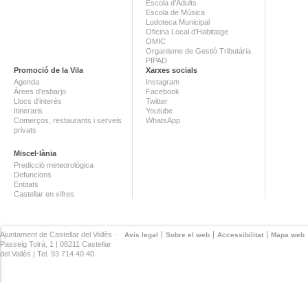
Escola d'Adults
Escola de Música
Ludoteca Municipal
Oficina Local d'Habitatge
OMIC
Organisme de Gestió Tributària
PIPAD
Promoció de la Vila
Xarxes socials
Agenda
Instagram
Àrees d'esbarjo
Facebook
Llocs d'interès
Twitter
Itineraris
Youtube
Comerços, restaurants i serveis
WhatsApp
privats
Miscel·lània
Predicció meteorològica
Defuncions
Entitats
Castellar en xifres
Ajuntament de Castellar del Vallès ·
Avís legal
Sobre el web
Accessibilitat
Mapa web
Passeig Tolrà, 1 | 08211 Castellar
del Vallès | Tel. 93 714 40 40