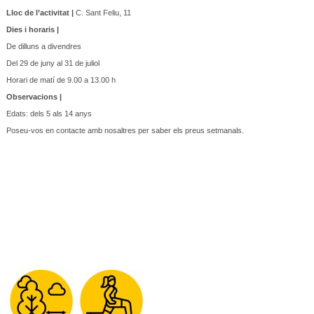
Lloc de l’activitat |
C. Sant Feliu, 11
Dies i horaris |
De dilluns a divendres
Del 29 de juny al 31 de juliol
Horari de matí de 9.00 a 13.00 h
Observacions |
Edats: dels 5 als 14 anys
Poseu-vos en contacte amb nosaltres per saber els preus setmanals.