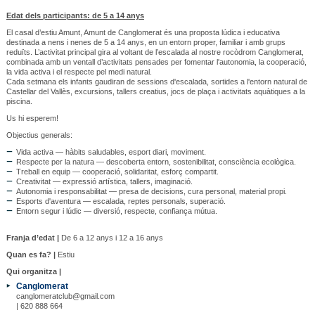
Edat dels participants: de 5 a 14 anys
El casal d’estiu Amunt, Amunt de Canglomerat és una proposta lúdica i educativa
destinada a nens i nenes de 5 a 14 anys, en un entorn proper, familiar i amb grups
reduïts. L’activitat principal gira al voltant de l’escalada al nostre rocòdrom Canglomerat,
combinada amb un ventall d’activitats pensades per fomentar l'autonomia, la cooperació,
la vida activa i el respecte pel medi natural.
Cada setmana els infants gaudiran de sessions d'escalada, sortides a l'entorn natural de
Castellar del Vallès, excursions, tallers creatius, jocs de plaça i activitats aquàtiques a la
piscina.
Us hi esperem!
Objectius generals:
Vida activa — hàbits saludables, esport diari, moviment.
Respecte per la natura — descoberta entorn, sostenibilitat, consciència ecològica.
Treball en equip — cooperació, solidaritat, esforç compartit.
Creativitat — expressió artística, tallers, imaginació.
Autonomia i responsabilitat — presa de decisions, cura personal, material propi.
Esports d'aventura — escalada, reptes personals, superació.
Entorn segur i lúdic — diversió, respecte, confiança mútua.
Franja d’edat |
De 6 a 12 anys i 12 a 16 anys
Quan es fa? |
Estiu
Qui organitza |
Canglomerat
canglomeratclub@gmail.com
| 620 888 664