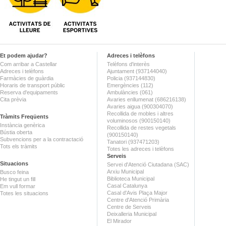
Et podem ajudar?
Adreces i telèfons
Com arribar a Castellar
Telèfons d'interès
Adreces i telèfons
Ajuntament (937144040)
Farmàcies de guàrdia
Policia (937144830)
Horaris de transport públic
Emergències (112)
Reserva d'equipaments
Ambulàncies (061)
Cita prèvia
Avaries enllumenat (686216138)
Avaries aigua (900304070)
Recollida de mobles i altres
Tràmits Freqüents
voluminosos (900150140)
Instància genèrica
Recollida de restes vegetals
Bústia oberta
(900150140)
Subvencions per a la contractació
Tanatori (937471203)
Tots els tràmits
Totes les adreces i telèfons
Serveis
Situacions
Servei d'Atenció Ciutadana (SAC)
Arxiu Municipal
Busco feina
Biblioteca Municipal
He tingut un fill
Casal Catalunya
Em vull formar
Casal d'Avis Plaça Major
Totes les situacions
Centre d'Atenció Primària
Centre de Serveis
Deixalleria Municipal
El Mirador