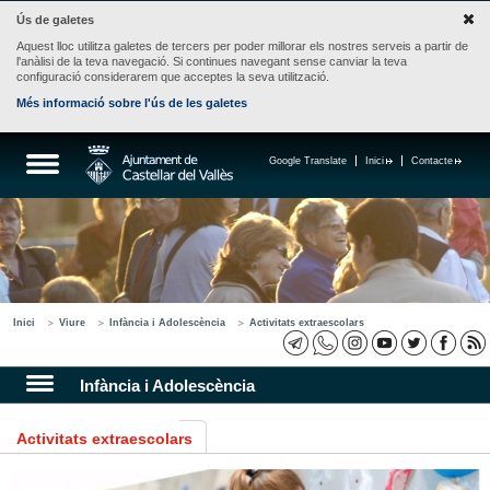
Ús de galetes
Aquest lloc utilitza galetes de tercers per poder millorar els nostres serveis a partir de
l'anàlisi de la teva navegació. Si continues navegant sense canviar la teva
configuració considerarem que acceptes la seva utilització.
Més informació sobre l'ús de les galetes
Google Translate
Inici
Contacte
Inici
Viure
Infància i Adolescència
Activitats extraescolars
Infància i Adolescència
Activitats extraescolars