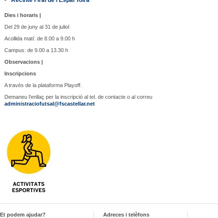
Dies i horaris |
Del 29 de juny al 31 de juliol
Acollida matí: de 8.00 a 9.00 h
Campus: de 9.00 a 13.30 h
Observacions |
Inscripcions
A través de la plataforma Playoff.
Demaneu l'enllaç per la inscripció al tel. de contacte o al correu
administraciofutsal@fscastellar.net
Et podem ajudar?
Adreces i telèfons