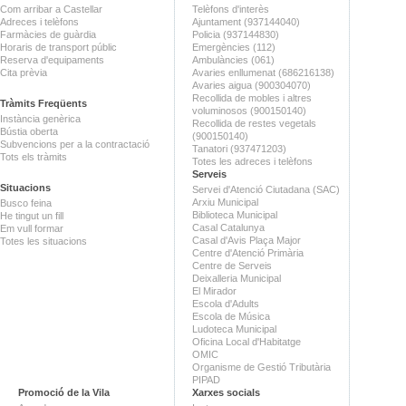
Com arribar a Castellar
Telèfons d'interès
Adreces i telèfons
Ajuntament (937144040)
Farmàcies de guàrdia
Policia (937144830)
Horaris de transport públic
Emergències (112)
Reserva d'equipaments
Ambulàncies (061)
Cita prèvia
Avaries enllumenat (686216138)
Avaries aigua (900304070)
Recollida de mobles i altres
Tràmits Freqüents
voluminosos (900150140)
Instància genèrica
Recollida de restes vegetals
Bústia oberta
(900150140)
Subvencions per a la contractació
Tanatori (937471203)
Tots els tràmits
Totes les adreces i telèfons
Serveis
Situacions
Servei d'Atenció Ciutadana (SAC)
Arxiu Municipal
Busco feina
Biblioteca Municipal
He tingut un fill
Casal Catalunya
Em vull formar
Casal d'Avis Plaça Major
Totes les situacions
Centre d'Atenció Primària
Centre de Serveis
Deixalleria Municipal
El Mirador
Escola d'Adults
Escola de Música
Ludoteca Municipal
Oficina Local d'Habitatge
OMIC
Organisme de Gestió Tributària
PIPAD
Promoció de la Vila
Xarxes socials