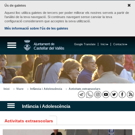
Ús de galetes
Aquest lloc utilitza galetes de tercers per poder millorar els nostres serveis a partir de
l'anàlisi de la teva navegació. Si continues navegant sense canviar la teva
configuració considerarem que acceptes la seva utilització.
Més informació sobre l'ús de les galetes
Google Translate
Inici
Contacte
Inici
Viure
Infància i Adolescència
Activitats extraescolars
Infància i Adolescència
Activitats extraescolars