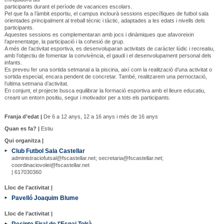
participants durant el període de vacances escolars.
Pel que fa a l’àmbit esportiu, el campus inclourà sessions específiques de futbol sala
orientades principalment al treball tècnic i tàctic, adaptades a les edats i nivells dels
participants.
Aquestes sessions es complementaran amb jocs i dinàmiques que afavoreixin
l’aprenentatge, la participació i la cohesió de grup.
A més de l’activitat esportiva, es desenvoluparan activitats de caràcter lúdic i recreatiu,
amb l’objectiu de fomentar la convivència, el gaudi i el desenvolupament personal dels
infants.
Es preveu fer una sortida setmanal a la piscina, així com la realització d’una activitat o
sortida especial, encara pendent de concretar. També, realitzarem una pernoctació,
l’ultima setmana d’activitat.
En conjunt, el projecte busca equilibrar la formació esportiva amb el lleure educatiu,
creant un entorn positiu, segur i motivador per a tots els participants.
Franja d’edat |
De 6 a 12 anys, 12 a 16 anys i més de 16 anys
Quan es fa? |
Estiu
Qui organitza |
Club Futbol Sala Castellar
administraciofutsal@fscastellar.net; secretaria@fscastellar.net;
coordinaciovolei@fscastellar.net
| 617030360
Lloc de l’activitat |
Pavelló Joaquim Blume
Lloc de l’activitat |
Recinte Firal de l'Espai Tolrà