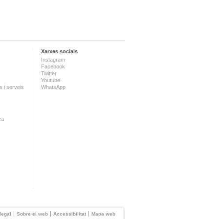
Xarxes socials
Instagram
Facebook
Twitter
Youtube
 i serveis
WhatsApp
ca
legal
Sobre el web
Accessibilitat
Mapa web