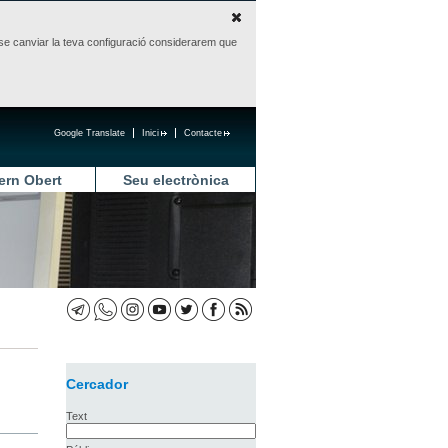
sense canviar la teva configuració considerarem que
Google Translate
Inici
Contacte
ern Obert
Seu electrònica
Cercador
Text