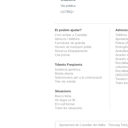
Via pública
LGTBIQ+
Et podem ajudar?
Adreces 
Com arribar a Castellar
Telèfons 
Adreces i telèfons
Ajuntame
Farmàcies de guàrdia
Policia 
Horaris de transport públic
Emergènc
Reserva d'equipaments
Ambulànc
Cita prèvia
Avaries 
Avaries 
Recollida
Tràmits Freqüents
volumino
Instància genèrica
Recollid
Bústia oberta
(900150
Subvencions per a la contractació
Tanatori
Tots els tràmits
Totes les
Situacions
Busco feina
He tingut un fill
Em vull formar
Totes les situacions
Ajuntament de Castellar del Vallès · Passeig Tolrà,