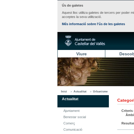
Ús de galetes
Aquest lloc utilitza galetes de tercers per poder m
acceptes la seva utilització.
Més informació sobre l'ús de les galetes
Viure
Descob
Inici
Actualitat
Urbanisme
Actualitat
Categori
Ajuntament
Criteris
Àmbi
Benestar social
Comerç
Resulta
Comunicació