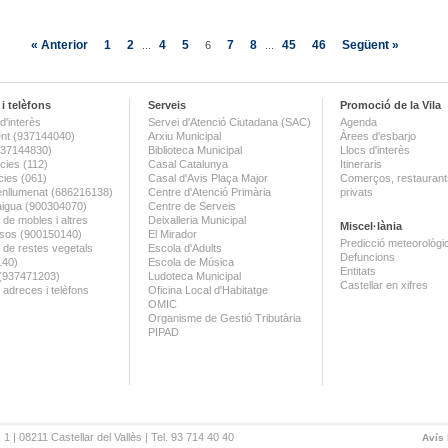
« Anterior
1
2
4
5
7
8
45
46
Següent »
...
6
...
i telèfons
Serveis
Promoció de la Vila
d'interès
Servei d'Atenció Ciutadana (SAC)
Agenda
nt (937144040)
Arxiu Municipal
Àrees d'esbarjo
(937144830)
Biblioteca Municipal
Llocs d'interès
ies (112)
Casal Catalunya
Itineraris
ies (061)
Casal d'Avis Plaça Major
Comerços, restaurants
enllumenat (686216138)
Centre d'Atenció Primària
privats
aigua (900304070)
Centre de Serveis
 de mobles i altres
Deixalleria Municipal
Miscel·lània
sos (900150140)
El Mirador
Predicció meteorològi
a de restes vegetals
Escola d'Adults
Defuncions
140)
Escola de Música
Entitats
 (937471203)
Ludoteca Municipal
Castellar en xifres
 adreces i telèfons
Oficina Local d'Habitatge
OMIC
Organisme de Gestió Tributària
PIPAD
 1 | 08211 Castellar del Vallès | Tel. 93 714 40 40
Avís 