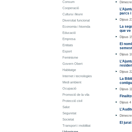
Consum
Dimecre
Cooperació
L’Ajunt
parcs i
Cultura i lleure
Dijous 2
Diversitat funcional
La seg
Economia i hisenda
que ve
Educació
Dijous 15
Empresa
El nomb
Entitats
semest
Esport
Dijous 1
Feminisme
L’Ajunt
Govern Obert
residen
Habitatge
Dijous 2
Internet i tecnologies
La Bibl
Medi ambient
contigu
Ocupació
Dijous 1
Promoció de la vila
Finalit
Protecció civil
Dijous 4
Salut
L’Audit
Seguretat
Dimecres
Societat
El jura
Transport i mobilitat
Urbanisme