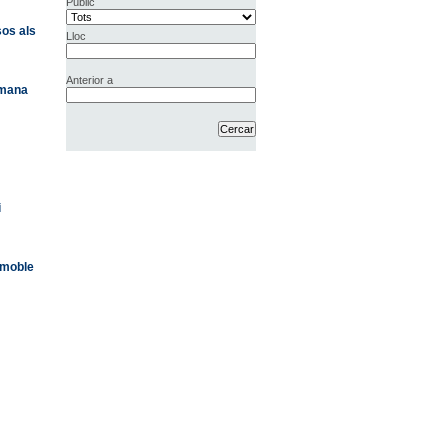
Públic
sos als
Lloc
Anterior a
tmana
i
mmoble