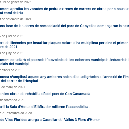
s 19 de gener de 2022
ament aprofita les vorades de pedra extretes de carrers en obres per a nous u
 al camí del riu
3 de setembre de 2021
ona fase de les obres de remodelació del parc de Canyelles començaran la se
 de juliol de 2021
re de llicències per instal·lar plaques solars s’ha multiplicat per cinc el primer
re de 2021
0 de juny de 2021
ament estudiarà el potencial fotovoltaic de les cobertes municipals, industrials 
cials del municipi
2 d'abril de 2021
ioteca s’ampliarà aquest any amb tres sales d’estudi gràcies a l’annexió de l’i
 del carrer de l’Hospital
1 de març de 2021
zen les obres de rehabilitació del pont de Can Casamada
 de febrer de 2021
ori i la Sala d’Actes d’El Mirador milloren l’accessibilitat
 21 d'octubre de 2020
t de Viles Florides atorga a Castellar del Vallès 3 Flors d’Honor