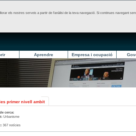
illorar els nostres serveis a partir de l'anàlisi de la teva navegació. Si continues navegant 
rir
Aprendre
Empresa i ocupació
Gov
es primer nivell ambit
 de cerca:
t:
Urbanisme
t:
367 notícies