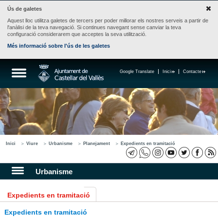
Ús de galetes
Aquest lloc utilitza galetes de tercers per poder millorar els nostres serveis a partir de
l'anàlisi de la teva navegació. Si continues navegant sense canviar la teva
configuració considerarem que acceptes la seva utilització.
Més informació sobre l'ús de les galetes
Google Translate
Inici
Contacte
Inici
Viure
Urbanisme
Planejament
Expedients en tramitació
Urbanisme
Expedients en tramitació
Expedients en tramitació