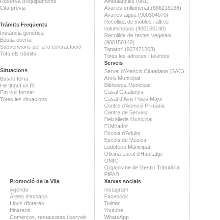
Reserva d'equipaments
Ambulàncies (061)
Cita prèvia
Avaries enllumenat (686216138)
Avaries aigua (900304070)
Recollida de mobles i altres
Tràmits Freqüents
voluminosos (900150140)
Instància genèrica
Recollida de restes vegetals
Bústia oberta
(900150140)
Subvencions per a la contractació
Tanatori (937471203)
Tots els tràmits
Totes les adreces i telèfons
Serveis
Situacions
Servei d'Atenció Ciutadana (SAC)
Arxiu Municipal
Busco feina
Biblioteca Municipal
He tingut un fill
Casal Catalunya
Em vull formar
Casal d'Avis Plaça Major
Totes les situacions
Centre d'Atenció Primària
Centre de Serveis
Deixalleria Municipal
El Mirador
Escola d'Adults
Escola de Música
Ludoteca Municipal
Oficina Local d'Habitatge
OMIC
Organisme de Gestió Tributària
PIPAD
Promoció de la Vila
Xarxes socials
Agenda
Instagram
Àrees d'esbarjo
Facebook
Llocs d'interès
Twitter
Itineraris
Youtube
Comerços, restaurants i serveis
WhatsApp