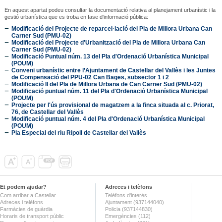
En aquest apartat podeu consultar la documentació relativa al planejament urbanístic i la
gestió urbanística que es troba en fase d'informació pública:
Modificació del Projecte de reparcel·lació del Pla de Millora Urbana Can
Carner Sud (PMU-02)
Modificació del Projecte d'Urbanització del Pla de Millora Urbana Can
Carner Sud (PMU-02)
Modificació Puntual núm. 13 del Pla d'Ordenació Urbanística Municipal
(POUM)
Conveni urbanístic entre l’Ajuntament de Castellar del Vallès i les Juntes
de Compensació del PPU-02 Can Bages, subsector 1 i 2
Modificació II del Pla de Millora Urbana de Can Carner Sud (PMU-02)
Modificació puntual núm. 11 del Pla d'Ordenació Urbanística Municipal
(POUM)
Projecte per l'ús provisional de magatzem a la finca situada al c. Priorat,
76, de Castellar del Vallès
Modificació puntual núm. 4 del Pla d'Ordenació Urbanística Municipal
(POUM)
Pla Especial del riu Ripoll de Castellar del Vallès
Et podem ajudar?
Adreces i telèfons
Com arribar a Castellar
Telèfons d'interès
Adreces i telèfons
Ajuntament (937144040)
Farmàcies de guàrdia
Policia (937144830)
Horaris de transport públic
Emergències (112)